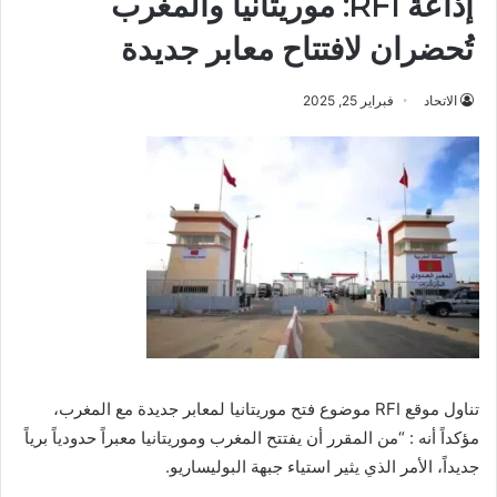
إذاعة RFI: موريتانيا والمغرب
تُحضران لافتتاح معابر جديدة
الاتحاد
فبراير 25, 2025
تناول موقع RFI موضوع فتح موريتانيا لمعابر جديدة مع المغرب،
مؤكداً أنه : “من المقرر أن يفتتح المغرب وموريتانيا معبراً حدودياً برياً
جديداً، الأمر الذي يثير استياء جبهة البوليساريو.