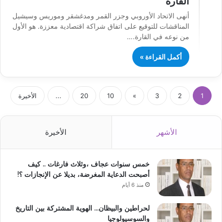
القارة
أنهى الاتحاد الأوروبي وجزر القمر ومدغشقر وموريس وسيشيل
المناقشات للتوقيع على اتفاق شراكة اقتصادية معززة. هو الأول
من نوعه في القارة.…
أكمل القراءة »
1
2
3
»
10
20
...
الأخيرة
الأشهر
الأخيرة
خمس سنوات عجاف ،وثلاث فارغات .. كيف
أصبحت الدعاية المغرضة، بديلا عن الإنجازات ؟!
منذ 6 أيام
لحراطين والبيظان… الهوية المشتركة بين التاريخ
والسوسيولوجيا