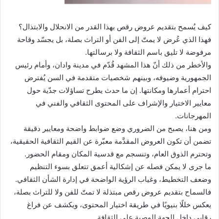
كيف يُسمح بتقديم عروض رقص بهذا القدر من الانحلال والابتذال؟
فهذا الذي عُرض لا يمتّ إلى الفن أو التراث بصلة، بل يجسّد وقاحة
مرفوضة لا تليق باسم الثقافة ولا برسالتها.
والأخطر من ذلك أنّ هذا المشهد قُدّم في مدينة وادان، وأمام رئيس
الجمهورية وضيوفه، وبينهم شخصيات متقدمة في السن يُفترض
احترام أعمارها ومكانتها. إن ما حدث يطرح تساؤلات جدّية حول
معايير الاختيار والإشراف على المحتوى الثقافي والفني في
المهرجانات.
ومن هنا، يصبح من الضروري وضع ضوابط واضحة ومعايير دقيقة
تضمن أن تكون العروض المقدَّمة معبّرة عن القيم الثقافية الحقيقية،
وتحترم الذوق العام، وتنسجم مع قدسية المكان ومقام الحضور.
ما جرى لا يمكن فصله عن إشكالية أعمق تتعلق بسوء التنظيم
وضعف التخطيط، وغياب الرؤية الواضحة في إدارة الشأن الثقافي.
فالسماح بتقديم عروض رقص مبتذلة لا تمتّ للفن ولا للتراث بصلة،
يعكس خللًا بنيويًا في طريقة اختيار المحتوى، ويكشف عن فراغ
رقابي داخل الجهة الوصية على الثقافة.