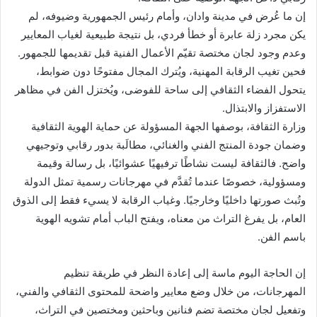
إن ما عُرض في مدينة وادان، وأمام رئيس الجمهورية وضيوفه، لم
يكن مجرد زلة عابرة أو خطأ فردي، بل نتيجة طبيعية لغياب المعايير
وعدم وجود لجان مختصة تقيّم الأعمال الفنية قبل تقديمها للجمهور.
فحين تغيب الرقابة المهنية، ويُترك المجال مفتوحًا دون ضوابط،
يتحول الفضاء الثقافي إلى ساحة للفوضى، ويُختزل الفن في مظاهر
الاستفزاز والابتذال.
وزارة الثقافة، بوصفها الجهة المسؤولة عن حماية الهوية الثقافية
وضمان جودة المنتج الفني والغنائي، مطالَبة بدور رقابي وتوجيهي
واضح. فالثقافة ليست نشاطًا ترفيهيًا عشوائيًا، بل رسالة وقيمة
ومسؤولية، خصوصًا عندما تُقدَّم في مهرجانات رسمية تمثل الدولة
وتُبث صورتها داخليًا وخارجيًا. وغياب الرقابة لا يسيء فقط إلى الذوق
العام، بل يفرغ التراث من معناه، ويفتح الباب أمام تشويه الهوية
باسم الفن.
إن الحاجة اليوم ماسة إلى إعادة النظر في طريقة تنظيم
المهرجانات، من خلال وضع معايير واضحة للمحتوى الثقافي والفني،
وتفعيل لجان مختصة تضم فنانين وباحثين ومختصين في التراث،