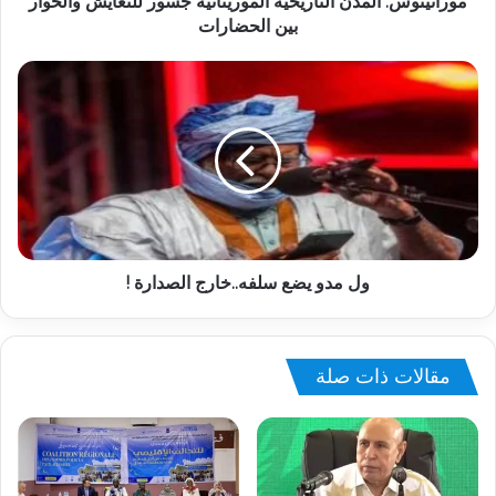
موراتينوس: المدن التاريخية الموريتانية جسور للتعايش والحوار
بين الحضارات
ول مدو يضع سلفه..خارج الصدارة !
مقالات ذات صلة