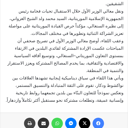
الشقيقين.
ونقل معالي الوزير الأول خلال الاستقبال تحيات فخامة رئيس
الجمهورية الإسلامية الموريتانية، السيد محمد ولد الشيخ الغزواني،
إلى نظيره السنغالي، مؤكداً حرص القيادة الموريتانية على مواصلة
تعزيز الشراكة الثنائية وتطويرها في مختلف المجالات.
وعقب اللقاء، أوضح معالي الوزير الأول في تصريح صحفي أن
المباحثات عكست الإرادة المشتركة لقائدي البلدين في الارتقاء
بمستوى التعاون الموريتاني–السنغالي، وتوسيع آفاقه السياسية
والاقتصادية والثقافية، بما يخدم المصالح المشتركة ويعزز الاستقرار
والتنمية في المنطقة.
ويأتي هذا اللقاء في سياق ديناميكية إيجابية تشهدها العلاقات بين
نواكشوط ودكار، تقوم على الثقة المتبادلة والتنسيق المستمر،
وتعكس نموذجاً للتعاون البنّاء بين بلدين تجمعهما روابط تاريخية
وإنسانية عميقة، وتطلعات مشتركة نحو مستقبل أكثر تكاملاً وازدهاراً.
فيسبوك
X
ماسنجر
واتساب
مشاركة عبر البريد
طباعة