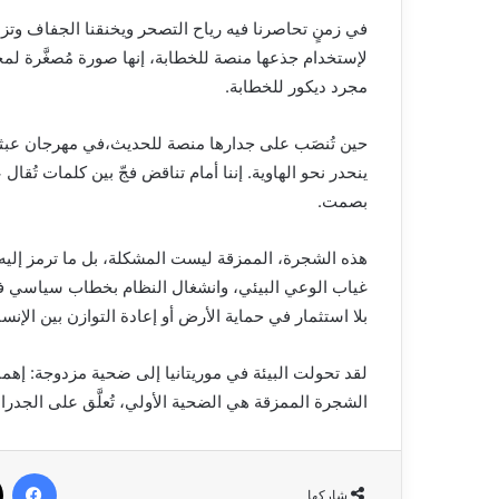
في زمنٍ تحاصرنا فيه رياح التصحر ويخنقنا الجفاف وت
لإستخدام جذعها منصة للخطابة، إنها صورة مُصغَّرة لم
مجرد ديكور للخطابة.
حين تُنصَب على جدارها منصة للحديث،في مهرجان عبثي
ينحدر نحو الهاوية. إننا أمام تناقض فجّ بين كلمات تُقال
بصمت.
هذه الشجرة، الممزقة ليست المشكلة، بل ما ترمز إليه:
غياب الوعي البيئي، وانشغال النظام بخطاب سياسي فارغ 
بلا استثمار في حماية الأرض أو إعادة التوازن بين الإنس
لقد تحولت البيئة في موريتانيا إلى ضحية مزدوجة: إهم
الشجرة الممزقة هي الضحية الأولي، تُعلَّق على الجدر
في
شاركها