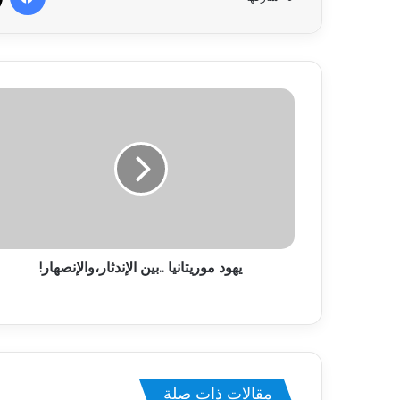
يهود موريتانيا ..بين الإندثار،والإنصهار!
مقالات ذات صلة