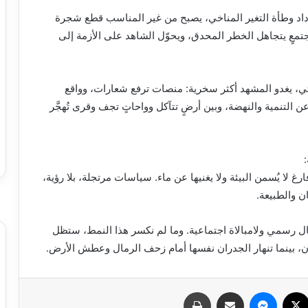
زداد وطأة التغير المناخي، يصبح من غير المناسب قطع شجرة
جتمعٍ يتجاهل الخطر المحدق، ويحوّل الشاهد على الأزمة إلى
، يغدو المشهد أكثر سخرية: منصات ترفع شعارات، وواقع
 عن التنمية والنهضة، وبين أرضٍ تتآكل وواحاتٍ تجف وقرى تُهجَّر
لا يُسمن البيئة ولا يغنيها عن ماء. سياسات مرتجلة، بلا رؤية،
ان والطبيعة.
ال رسمي ولامبالاة اجتماعية. وما لم نكسر هذا النمط، ستظل
ان، بينما تنهار الجدران نفسها أمام زحف الرمال وعطش الأرض.
سبوك
X
ماسنجر
مشاركة عبر البريد
طباعة