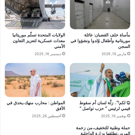
مأساة خلف القضبان: عائلة
الولايات المتحدة تسلّم موريتانيا
موريتانية وأطفال وُلدوا ونشؤوا في
معدات عسكرية لتعزيز التعاون
السجن
الأمني
مارس 19, 2026
ديسمبر 16, 2025
تبًا لكم!”.. زلّة لسان أم سقوط
المواطن : محارب منهك،يحدق في
قيمي لرئيس ” حزب تواصل “
الأفق
نوفمبر 16, 2025
أغسطس 26, 2025
حملة وطنية للتخفيف،من زحمة
المرور،تطلقها وزارة الداخلية