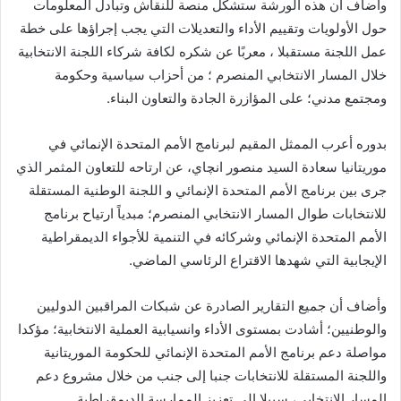
‏‎وأضاف أن هذه الورشة ستشكل منصة للنقاش وتبادل المعلومات
حول الأولويات وتقييم الأداء والتعديلات التي يجب إجراؤها على خطة
عمل اللجنة مستقبلا ، معربًا عن شكره لكافة شركاء اللجنة الانتخابية
خلال المسار الانتخابي المنصرم ؛ من أحزاب سياسية وحكومة
ومجتمع مدني؛ على المؤازرة الجادة والتعاون البناء.
بدوره أعرب الممثل المقيم لبرنامج الأمم المتحدة الإنمائي في
موريتانيا سعادة السيد منصور انچاي، عن ارتاحه للتعاون المثمر الذي
جرى بين برنامج الأمم المتحدة الإنمائي و اللجنة الوطنية المستقلة
للانتخابات طوال المسار الانتخابي المنصرم؛ مبدياً ارتياح برنامج
الأمم المتحدة الإنمائي وشركائه في التنمية للأجواء الديمقراطية
الإيجابية التي شهدها الاقتراع الرئاسي الماضي.
وأضاف أن جميع التقارير الصادرة عن شبكات المراقبين الدوليين
والوطنيين؛ أشادت بمستوى الأداء وانسيابية العملية الانتخابية؛ مؤكدا
مواصلة دعم برنامج الأمم المتحدة الإنمائي للحكومة الموريتانية
واللجنة المستقلة للانتخابات جنبا إلى جنب من خلال مشروع دعم
المسار الانتخابي، سبيلا إلى تعزيز الممارسة الديمقراطية.