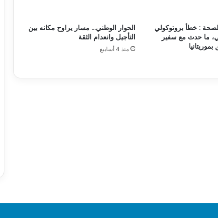
لصحة : خطأ بروتوكولي
الحوار الوطني… مسار يراوح مكانه بين
، ما حدث مع سفير
التأجيل وانعدام الثقة
 بموريتانيا
منذ 4 أسابيع