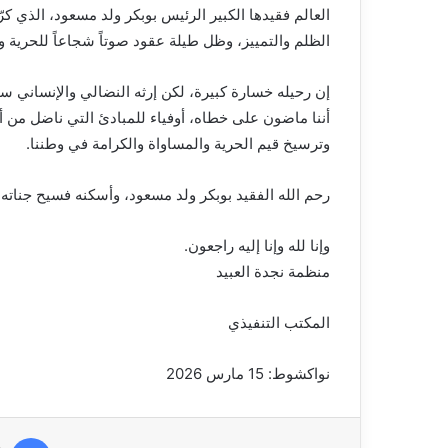
العالم فقيدها الكبير الرئيس بوبكر ولد مسعود، الذي 
الظلم والتمييز، وظل طيلة عقود صوتاً شجاعاً للحرية وا
إن رحيله خسارة كبيرة، لكن إرثه النضالي والإنساني سي
أننا ماضون على خطاه، أوفياء للمبادئ التي ناضل من أ
وترسيخ قيم الحرية والمساواة والكرامة في وطننا.
رحم الله الفقيد بوبكر ولد مسعود، وأسكنه فسيح جناته،
وإنا لله وإنا إليه راجعون.
منظمة نجدة العبيد
المكتب التنفيذي
نواكشوط: 15 مارس 2026
في