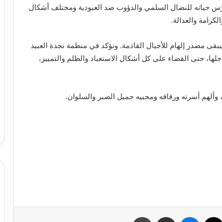
كرّس حياته للنضال السلمي والدؤوب ضد العبودية ومختلف أشكال
لكرامة والعدالة.
بقى مصدر إلهام للأجيال القادمة. ونؤكد في منظمة نجدة العبيد
جلها، حتى القضاء على كل أشكال الاستعباد والظلم والتمييز،
 وألهم أسرته ورفاقه ومحبيه جميل الصبر والسلوان.
سبوك
X
ماسنجر
مشاركة عبر البريد
طباعة