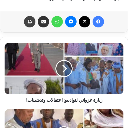
فيسبوك
X
ماسنجر
واتساب
مشاركة عبر البريد
طباعة
زيارة غزواني لنواذيبو: اعتقالات وتدشينات.!