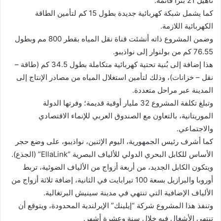
تأهيل 21 بئرًا قائمة.
كما يشمل شبكة كهربائية جديدة بطول 15 كم لتأمين الطاقة
الكهربائية اللازمة.
وضمن المشروع ذاته أنشئت قناة نقل المياه بقطر 800 مم وبطول
76.55 كم من بولنوار إلى نواذيبو.
هذا إضافة إلى بُنية تحتية كهربائية متكاملة بطول 34.5 كم (طاقة –
نقل – خزانات)، وذلك لتأمين استغلال المياه من مصادر الإنتاج إلى
المدينة عبر مراحل متعددة.
وتبلغ تكلفة المشروع 32 مليار أوقية قديمة؛ وفرتها الدولة
الموريتانية، بالتعاون مع الصندوق العربي للإنماء الاقتصادي
والاجتماعي.
كما أشرف رئيس الجمهورية، اليوم الإثنين، نواذيبو، على وضع حجر
الأساس للكابل البحري الدولي للألياف البصرية “EllaLink” (الجذع).
ويتكون الكابل الجديد، من أربعة أزواج من الألياف الضوئية، تربط
أوروبا والبرازيل بسعة 100 تيرابايت في الثانية، إضافة ثلاثة أزواج من
الألياف الإضافية التي تنتهي في مدينة سينيش البرتغالية.
وتنفذ هذا المشروع شركة “إيلينك” الإيرلندية المحدودة، ويتوقع أن
تنتهي الأشغال فيه خلال سنة وعشرة أشهر.