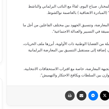
تار، صباح اليوم، لقاءً مع النائب البرلماني والناشط
 (المبادرة الانعتاقية ) بالعاصمة نواكشوط.
المعارضة، وتنسيق الجهود بين مختلف الفاعلين من أجل ما
يقة في التسيير والعدالة الاجتماعية”.
ة من القضايا الوطنية ذات الأولوية، أبرزها ملف الحريات،
 إضافة إلى مستقبل التنسيق بين المعارضة البرلمانية
لجبهة المعارضة، خاصة مع اقتراب الاستحقاقات الانتخابية،
زن بين السلطات ويكافح الاحتكار والتهميش”.
سبوك
X
ماسنجر
مشاركة عبر البريد
طباعة