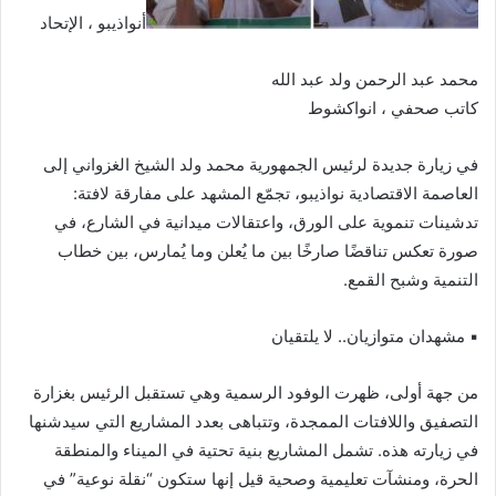
أنواذيبو ، الإتحاد
محمد عبد الرحمن ولد عبد الله
كاتب صحفي ، انواكشوط
في زيارة جديدة لرئيس الجمهورية محمد ولد الشيخ الغزواني إلى
العاصمة الاقتصادية نواذيبو، تجمّع المشهد على مفارقة لافتة:
تدشينات تنموية على الورق، واعتقالات ميدانية في الشارع، في
صورة تعكس تناقضًا صارخًا بين ما يُعلن وما يُمارس، بين خطاب
التنمية وشبح القمع.
▪︎ مشهدان متوازيان.. لا يلتقيان
من جهة أولى، ظهرت الوفود الرسمية وهي تستقبل الرئيس بغزارة
التصفيق واللافتات الممجدة، وتتباهى بعدد المشاريع التي سيدشنها
في زيارته هذه. تشمل المشاريع بنية تحتية في الميناء والمنطقة
الحرة، ومنشآت تعليمية وصحية قيل إنها ستكون “نقلة نوعية” في