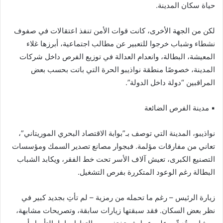
حياة سكان المدينة.
لكن من الجهة الأخرى، كانت قوات الأمن تنفذ اعتقالات في صفوف
نشطاء وشباب خرجوا للتعبير عن مطالب اجتماعية، أبرزها غلاء
المعيشة، البطالة، وانعدام العدالة في توزيع الفرص داخل شركات
المدينة، خصوصًا منطقة نواذيبو الحرة التي باتت بحسب بعض
المراقبين “دولة داخل الدولة”.
▪︎ مدينة الفرص الضائعة
نواذيبو، المدينة التي توصف بـ”بوابة الاقتصاد البحري الموريتاني”،
تعاني من مفارقات مؤلمة. فبجوار مصانع تصدير السمك ومؤسسات
التصنيع الكبرى، تعيش آلاف الأسر تحت خط الفقر، ويكابد الشباب
البطالة رغم الوعود المتكررة بفرص التشغيل.
زيارة الرئيس – رغم ما تحمله من رمزية – لم تأتِ بجديد كبير في
نظر بعض السكان. فقد سبقتها زيارات سابقة، وتصريحات مشابهة،