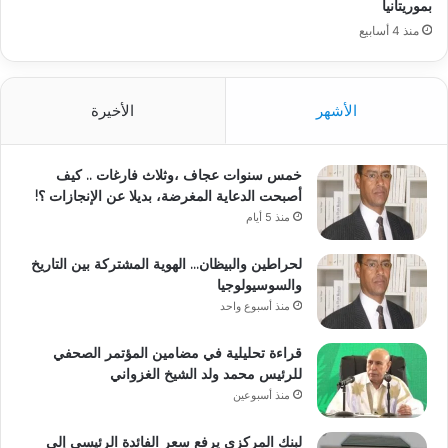
بموريتانيا
منذ 4 أسابيع
الأشهر
الأخيرة
خمس سنوات عجاف ،وثلاث فارغات .. كيف
أصبحت الدعاية المغرضة، بديلا عن الإنجازات ؟!
منذ 5 أيام
لحراطين والبيظان… الهوية المشتركة بين التاريخ
والسوسيولوجيا
منذ أسبوع واحد
قراءة تحليلية في مضامين المؤتمر الصحفي
للرئيس محمد ولد الشيخ الغزواني
منذ أسبوعين
لبنك المركزي يرفع سعر الفائدة الرئيسي إلى