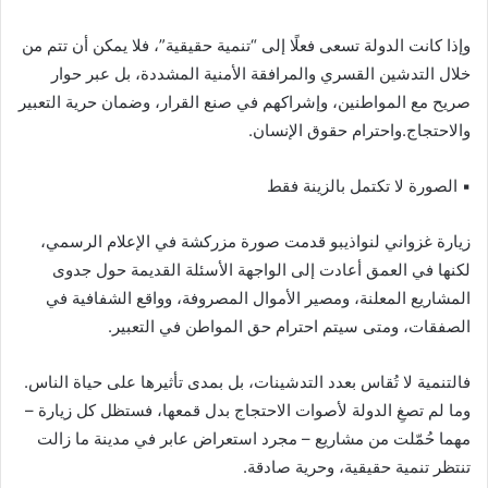
وإذا كانت الدولة تسعى فعلًا إلى “تنمية حقيقية”، فلا يمكن أن تتم من
خلال التدشين القسري والمرافقة الأمنية المشددة، بل عبر حوار
صريح مع المواطنين، وإشراكهم في صنع القرار، وضمان حرية التعبير
والاحتجاج.واحترام حقوق الإنسان.
▪︎ الصورة لا تكتمل بالزينة فقط
زيارة غزواني لنواذيبو قدمت صورة مزركشة في الإعلام الرسمي،
لكنها في العمق أعادت إلى الواجهة الأسئلة القديمة حول جدوى
المشاريع المعلنة، ومصير الأموال المصروفة، وواقع الشفافية في
الصفقات، ومتى سيتم احترام حق المواطن في التعبير.
فالتنمية لا تُقاس بعدد التدشينات، بل بمدى تأثيرها على حياة الناس.
وما لم تصغِ الدولة لأصوات الاحتجاج بدل قمعها، فستظل كل زيارة –
مهما حُمّلت من مشاريع – مجرد استعراض عابر في مدينة ما زالت
تنتظر تنمية حقيقية، وحرية صادقة.