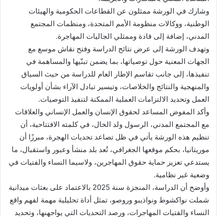
وشارك في الورشة ممثلون عن القطاعات الحكومية والهيئات
الوطنية، ووكالات منظومة الأمم المتحدة، ومنظمات المجتمع
المدني، إضافة إلى قادة وممثلي الجاليات المهاجرة.
وتهدف الورشة إلى عرض نتائج الدراسة وفتح نقاش موسع مع
الجهات المعنية حول توصياتها، بما يضمن تبنّيها والمساهمة في
تنفيذها، إلى جانب تقاسم الإطار العام للدراسة من حيث السياق
والمنهجية والنتائج والخلاصات، وتيسير تبادل الآراء بشأن أولويات
العمل وتحديد الالتزامات العملية الممكنة لتنفيذ التوصيات.
وأكد المفوض المساعد لحقوق الإنسان والعمل الإنساني والعلاقات
مع المجتمع المدني، الرسول ولد الخال، في كلمته الافتتاحية، أن
تنظيم هذه الورشة يأتي في ظل تصاعد تحديات الهجرة، مبرزًا أن
موريتانيا، بحكم موقعها الجغرافي، تُعد بلد منشأ وعبور واستقبال، ما
يستدعي تعزيز حماية حقوق المهاجرين، ولاسيما النساء والفتيات في
وضعية غير نظامية.
وأوضح أن الدراسة، المنجزة سنة 2025 بالاعتماد على بعثات ميدانية
شملت نواكشوط ونواذيبو وروصو، تمثل أداة تحليلية مهمة لفهم واقع
النساء والفتيات المهاجرات، ورصد التحديات التي يواجهنها، وتحديد