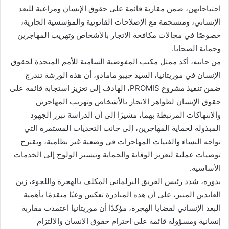
احتياجاتهن، ضمن مقاربة قائمة على حقوق الإنسان ومراعية للبعد
الإنساني، ومنسجمة مع الإصلاحات القانونية والمؤسسية الجارية،
خصوصًا في مجالات مكافحة الاتجار بالأشخاص وتهريب المهاجرين
وحماية الضحايا.
من جانبه، أكد ممثل مكتب المفوضية السامية للأمم المتحدة لحقوق
الإنسان في موريتانيا، السيد جيبو مامادو، أن هذه الورشة تندرج
ضمن تنفيذ مشروع PROMIS، الهادف إلى تعزيز استجابة قائمة على
حقوق الإنسان لظواهر الاتجار بالأشخاص وتهريب المهاجرين
والانتهاكات المرتبطة بهما، مشيرًا إلى أن الدراسة تبرز الجهود
المبذولة لحماية المهاجرين، إلى جانب التحديات المستمرة التي
تواجه النساء والفتيات المهاجرات في وضعية غير نظامية، وتقترح
توصيات عملية لتعزيز الوقاية والحماية وتيسير الولوج إلى الخدمات
الأساسية.
بدوره، شدد رئيس الفريق البرلماني المكلف بالهجرة واللجوء، زين
العابدين المنير، على أن هذه المبادرة تعكس وعيًا متقدمًا بأهمية
البعد الإنساني لقضايا الهجرة، مؤكدًا أن موريتانيا اعتمدت مقاربة
إنسانية ومسؤولة قائمة على احترام حقوق الإنسان والالتزام