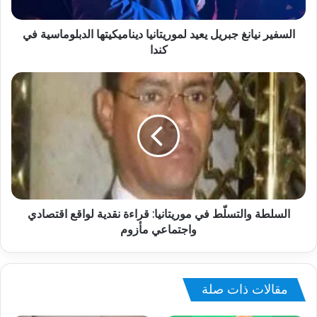
السفير نيانغ جبريل يعيد لموريتانيا ديناميكيتها الدبلوماسية في
كندا
السلطة والتسلّط في موريتانيا: قراءة نقدية لواقع اقتصادي
واجتماعي مأزوم
مقالات ذات صلة