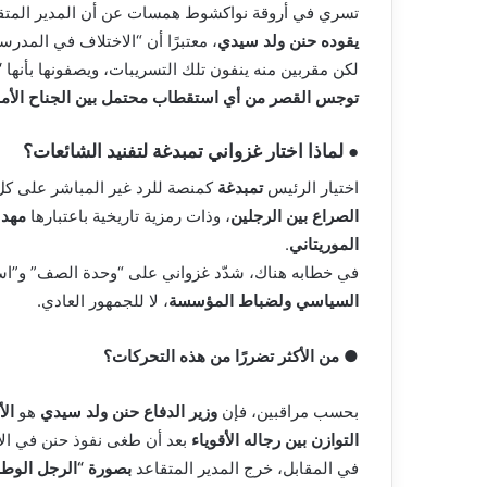
تسري في أروقة نواكشوط همسات عن أن المدير المت
يقوده حنن ولد سيدي
، معتبرًا أن “الاختلاف في المدرس
لكن مقربين منه ينفون تلك التسريبات، ويصفونها بأنها
“
توجس القصر من أي استقطاب محتمل بين الجناح الأم
● لماذا اختار غزواني تمبدغة لتفنيد الشائعات؟
اختيار الرئيس
تمبدغة
كمنصة للرد غير المباشر على كل م
الصراع بين الرجلين
، وذات رمزية تاريخية باعتبارها
مهد 
الموريتاني
.
في خطابه هناك، شدّد غزواني على “وحدة الصف” و”است
السياسي ولضباط المؤسسة
، لا للجمهور العادي.
● من الأكثر تضررًا من هذه التحركات؟
بحسب مراقبين، فإن
وزير الدفاع حنن ولد سيدي
هو
الأ
التوازن بين رجاله الأقوياء
بعد أن طغى نفوذ حنن في الأ
في المقابل، خرج المدير المتقاعد
بصورة “الرجل الوطن