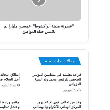
"عصرنة مدينة أنواكشوط".. خمسين مليارا لم
تلامس حياة المواطن
مقالات ذات صلة
قراءة تحليلية في مضامين المؤتمر
انطلاق التحالف
الصحفي للرئيس محمد ولد الشيخ
أجل السلام ف
الغزواني
منذ 3 أسابيع
منذ أسبوعين
وفد من تحالف قوى الإنقاذ يزور
مؤتمر وزارة ا
المركز الوطني للأنكولوجيا ويطالب
و فشل تنظيمي