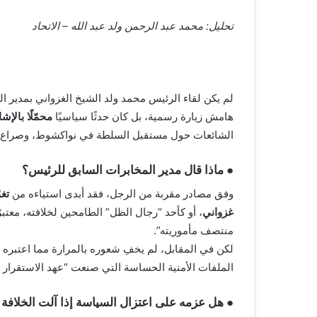
تحليل: محمد عبد الرحمن ولد عبد الله – الاتحاد
لم يكن لقاء الرئيس محمد ولد الشيخ الغزواني بمدير ا
هامش زيارة رسمية، بل كان حدثًا سياسيًا
محمّلًا بالإش
الشائعات حول مستقبل السلطة في نواكشوط، وصراع الظل
● ماذا قال مدير المخابرات السابق للرئيس؟
وفق مصادر مقربة من الرجل، فقد أبدى استياءه من
تغ
غزواني
، أو كأحد “رجال الظل” الطامحين لخلافته، معتب
منتصف مأموريته”.
لكن في المقابل، لم يخفِ شعوره بالمرارة مما اعتبره
الملفات الأمنية الحساسة التي صنعت “عهد الاستقرار 
● هل عزمه على اعتزال السياسة إذا آلت الخلافة ل