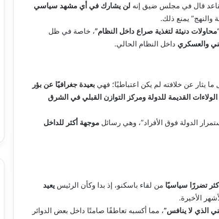
قاعد قال في مجلس ضيق إنه
لن يشارك في أي مشهد سياسي
ة والنهج” يمنع ذلك.
محاولات دنيئة لتغذية صراع داخل النظام”
، خاصة في ظل
ني والعسكري
داخل النظام الحالي.
ا يثار عن خلافته لم يكن اعتباطيًا؛ فهي
بعيدة جغرافيًا عن بؤر
الولاءات القديمة للدولة ومركز التوازن القبلي في الشرق
مرار الدولة فوق الأفراد”، وهي رسائل
موجهة أكثر للداخل
كثر تضررًا سياسيًا
من لقاء باسكنو، إذ بدا وكأن الرئيس
يعيد
شهر الأخيرة.
ي الذي لا ينافس”
، مما أكسبه تعاطفًا صامتًا داخل بعض الدوائر