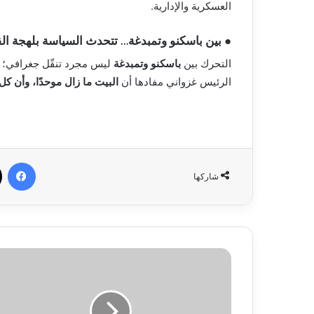
العسكرية والإدارية.
● بين باسكنو وتمبدغة… تتحدث السياسة بلهجة الق
التحرك بين
باسكنو وتمبدغة
ليس مجرد تنقّل جغرافي؛ إ
الرئيس غزواني مفادها أن
البيت ما زال موحدًا، وأن ك
في
شاركها