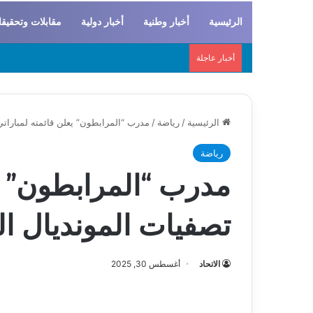
الرئيسية
أخبار وطنية
أخبار دولية
مقابلات وتحقيق
أخبار عاجلة
لحراطين والبيظان… الهوية المشتركة بين التاريخ
الرئيسية
/
رياضة
/
مدرب “المرابطون” يعلن قائمته لمباراتي
رياضة
مدرب “المرابطون” يع
تصفيات المونديال ال
الاتحاد
أغسطس 30, 2025