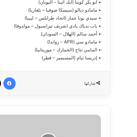
• أبو بكر كويتا (آيك أثينا – اليونان)
• مامادو ديالو (سيسكا صوفيا – بلغاريا)
• سيدي بونا عمار (اتحاد طرابلس – ليبيا)
• باب ندياك يادي (شريف تيراسبول – مولدوفا)
• أحمد سالم (الهلال – السودان)
• مامادو سي (APR – رواندا)
• المامي تتاح (الجمارك – موريتانيا)
• إدريسا ثيام (المسيمير – قطر)
في
شاركها