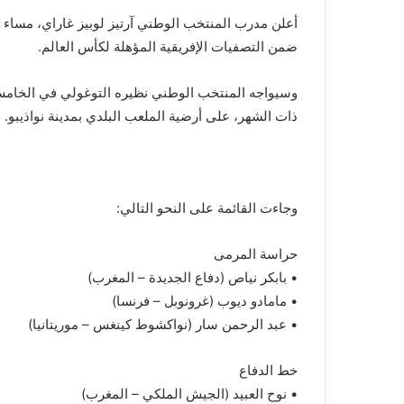
أعلن مدرب المنتخب الوطني آرتيز لوبيز غاراي، مساء ال
ضمن التصفيات الإفريقية المؤهلة لكأس العالم.
وسيواجه المنتخب الوطني نظيره التوغولي في الخام
ذات الشهر، على أرضية الملعب البلدي بمدينة نواذيبو.
وجاءت القائمة على النحو التالي:
حراسة المرمى
• بابكر نياص (دفاع الجديدة – المغرب)
• مامادو ديوب (غرونوبل – فرنسا)
• عبد الرحمن سار (نواكشوط كينغس – موريتانيا)
خط الدفاع
• نوح العبيد (الجيش الملكي – المغرب)