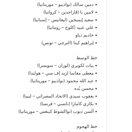
• دمين سالك (نواذيبو – موريتانيا)
• لامين با (ڤاراجدين – كرواتيا)
• سعيد إيميجين (ليغانيس – إسبانيا)
• علي عبيد (كلوج – رومانيا)
• خاديم دياو
• إبراهيم كيتا (الترجي – تونس)
خط الوسط
• بيات لكويري (لوزان – سويسرا)
• معطى مغاسا (زيد إف سي – هولندا)
• عبد الله محمود (نواذيبو – موريتانيا)
• محسن بُده
• يعقوب سيدي (الاتحاد المصراتي – ليبيا)
• بكاري كامارا (نانسي – فرنسا)
• ألسن ديوب (نواكشوط كينغس – موريتانيا)
خط الهجوم