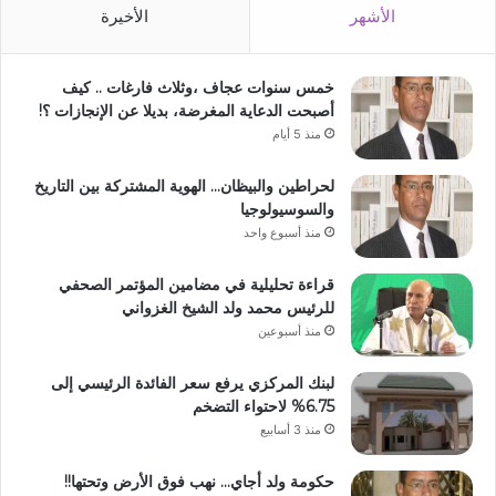
الأشهر
الأخيرة
خمس سنوات عجاف ،وثلاث فارغات .. كيف
أصبحت الدعاية المغرضة، بديلا عن الإنجازات ؟!
منذ 5 أيام
لحراطين والبيظان… الهوية المشتركة بين التاريخ
والسوسيولوجيا
منذ أسبوع واحد
قراءة تحليلية في مضامين المؤتمر الصحفي
للرئيس محمد ولد الشيخ الغزواني
منذ أسبوعين
لبنك المركزي يرفع سعر الفائدة الرئيسي إلى
6.75% لاحتواء التضخم
منذ 3 أسابيع
حكومة ولد أجاي… نهب فوق الأرض وتحتها!!