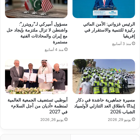
الرئيس غزواني: الأمن المائي
مسؤول أميركي لـ”رويترز”:
ركيزة للتنمية والاستقرار في
واشنطن لا تزال ملتزمة بإيجاد حل
إفريقيا
مع إيران والمحادثات الفنية
مستمرة
منذ 3 أسابيع
منذ 4 أسابيع
مسيرة جماهيرية حاشدة في دكار
أبوظبي تستضيف الجمعية العالمية
إيذانًا بانطلاق العد التنازلي لأولمبياد
لمنظمة «أديان من أجل السلام»
الشباب 2026
في 2027
يونيو 29, 2026
يونيو 26, 2026