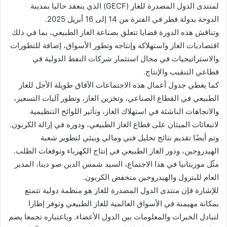
لمنتدى الدول المصدرة للغاز (GECF) الذي ينعقد حاليا بمدينة
الدوحة بدولة قطر في الفترة من 14 إلى 16 أبريل 2025.
وتناقش هذه الدورة قضايا تتعلق بصناعة الغاز الطبيعي، بما في ذلك
اقتصاديات الغاز واستهلاكه وإنتاجه وتطور الأسواق، إضافة للتطورات
والاستراتيجيات في مجال استثمار شركات النفط الدولية في
قطاعي التنقيب والإنتاج.
كما يغطي جدول أعمال هذه الاجتماعات الآفاق طويلة الأجل للغاز
الطبيعي في القطاع الصناعي، وتخزين الغاز، وتطور آليات التسعير،
والاتجاهات الناشئة في استهلاك الغاز، وتأثير اللوائح التنظيمية
لانبعاثات الميثان على قطاع الغاز الطبيعي، ودوره في إزالة الكربون.
وتم أيضًا تقديم نتائج تحليل فني ومالي وبيئي لتطوير شعبة
الهيدروجين، ودور الغاز الطبيعي في إنتاج الكهرباء وتوقعات الطلب.
مثّل موريتانيا في هذا الاجتماع، السيد شمس الدين صو دينا، المدير
العام للبترول والهيدروجين منخفض الكربون.
للإشارة فإن منتدى الدول المصدرة للغاز هو منظمة دولية تتمتع
بمكانة مهيمنة في الأسواق العالمية للغاز الطبيعي وتوفر إطارا
لتبادل الخبرات والمعلومات بين الدول الأعضاء. وباعتباره تجمعا يضم