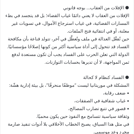
● الإفلات من العقاب… بوجه قانوني
الإفلات من العقاب لا يعني دائمًا غياب القضاء؛ بل قد يتجسد في بطء
المسارات القضائية، في غياب استرجاع الأموال، في تسويات غير
معلنة، أو في انتقائية فتح الملفات.
حين تُفعَّل العدالة في ملف وتُعطَّل في آخر، تتولد قناعة بأن مكافحة
الفساد قد تتحول إلى أداة سياسية أكثر من كونها إصلاحًا مؤسساتيًا.
الدولة التي تعلن الحرب على الفساد يجب أن تكون مستعدة لدفع
ثمن المواجهة، لا أن تديرها بحسابات التوازنات.
● الفساد كنظام لا كحالة
المشكلة في موريتانيا ليست “موظفًا منحرفًا”، بل بيئة إدارية هشّة:
▪︎ ضعف رقابة،
▪︎ غياب شفافية في الصفقات،
▪︎ قصور في تتبع تضارب المصالح،
وثقافة سياسية تتسامح مع النفوذ حين يكون محميًا.
في مثل هذا السياق، يصبح الخطاب الأخلاقي بلا أدوات تنفيذ صارمة
مجرد وعد موسمي.