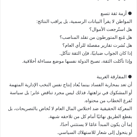
● أزمة ثقة تتسع
المواطن لا يقرأ البيانات الرسمية، بل يراقب النتائج:
هل استُرجعت الأموال؟
هل مُنع المتورطون من تقلد المناصب؟
هل نُشرت تقارير مفصلة للرأي العام؟
إذا كان الجواب ضبابيًا، فإن الثقة تتآكل.
وإذا تآكلت الثقة، تصبح الدولة نفسها موضع مساءلة أخلاقية.
● المفارقة الغريبة
أن تعد بمحاربة الفساد بينما يُعاد إنتاج نفس النخب الإدارية المتهمة
أو المشكوك في نزاهتها، فذلك ليس مجرد تناقض عابر؛ بل سياسة
تُفرغ الخطاب من محتواه.
المعركة الحقيقية ضد اختلاس المال العام لا تُخاض بالتصريحات، بل
بقطع الطريق نهائيًا أمام كل من تلاحقه شبهة.
إما أن يكون المبدأ عامًا لا يستثني أحدًا،
أو يتحول إلى شعار للاستهلاك السياسي.