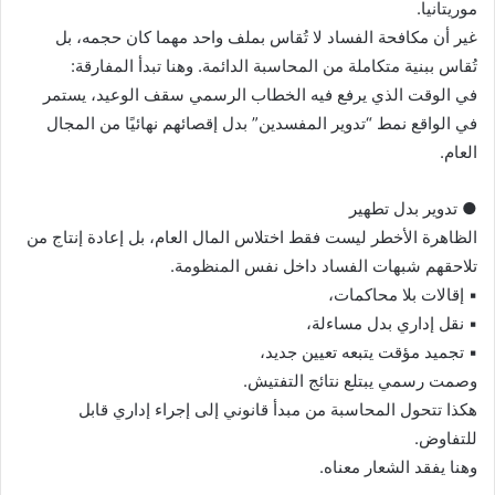
موريتانيا.
غير أن مكافحة الفساد لا تُقاس بملف واحد مهما كان حجمه، بل
تُقاس ببنية متكاملة من المحاسبة الدائمة. وهنا تبدأ المفارقة:
في الوقت الذي يرفع فيه الخطاب الرسمي سقف الوعيد، يستمر
في الواقع نمط “تدوير المفسدين” بدل إقصائهم نهائيًا من المجال
العام.
● تدوير بدل تطهير
الظاهرة الأخطر ليست فقط اختلاس المال العام، بل إعادة إنتاج من
تلاحقهم شبهات الفساد داخل نفس المنظومة.
▪︎ إقالات بلا محاكمات،
▪︎ نقل إداري بدل مساءلة،
▪︎ تجميد مؤقت يتبعه تعيين جديد،
وصمت رسمي يبتلع نتائج التفتيش.
هكذا تتحول المحاسبة من مبدأ قانوني إلى إجراء إداري قابل
للتفاوض.
وهنا يفقد الشعار معناه.