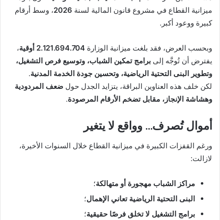
ميزانية القطاع في مشروع قانون المالية لسنة
2026
، وسط أرقام
كبيرة ووعود أكبر.
وبحسب العرض، فقد بلغت ميزانية الوزارة
2.121.694.704 أوقية
،
يفترض أن تُوجَّه إلى
برامج تمكين الشباب، وتوسيع فرص التشغيل،
وتطوير البنى التحتية الرياضية، وتحسين جودة الخدمة المدنية
.
لكن خلف هذه العناوين البراقة، يتزايد الجدل حول
ضعف المردودية
وهشاشة الإنجاز، مقابل تضخم الأرقام المرصودة
.
أموال تُصرف… وواقع لا يتغير
ورغم القفزات الكبيرة في ميزانية القطاع خلال السنوات الأخيرة،
لازالت:
مراكز الشباب مهجورة أو متهالكة
؛
البنى التحتية الرياضية تعاني الإهمال
؛
برامج التشغيل لا تخلق فرصًا حقيقية
؛