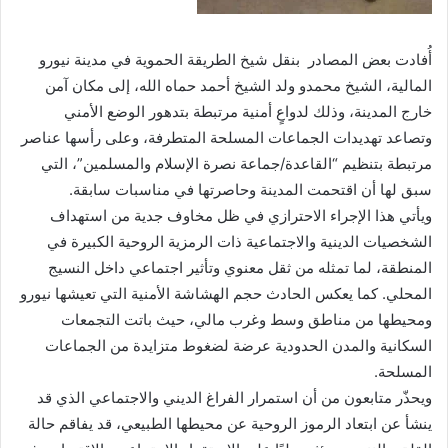
أُفادت بعض المصادر بنقل شيخ الطريقة الحموية في مدينة نيورو
المالية، الشيخ محمدو ولد الشيخ أحمد حماه الله، إلى مكان آمن
خارج المدينة، وذلك لدواعٍ أمنية مرتبطة بتدهور الوضع الأمني
وتصاعد تهديدات الجماعات المسلحة المتطرفة، وعلى رأسها عناصر
مرتبطة بتنظيم “القاعدة/جماعة نصرة الإسلام والمسلمين”، التي
سبق لها أن اقتحمت المدينة وحاصرتها في مناسبات سابقة.
ويأتي هذا الإجراء الاحترازي في ظل مخاوف جدية من استهداف
الشخصيات الدينية والاجتماعية ذات الرمزية الروحية الكبيرة في
المنطقة، لما تمثله من ثقل معنوي وتأثير اجتماعي داخل النسيج
المحلي. كما يعكس الحادث حجم الهشاشة الأمنية التي تعيشها نيورو
ومحيطها من مناطق وسط وغرب مالي، حيث باتت التجمعات
السكانية والمدن الحدودية عرضة لضغوط متزايدة من الجماعات
المسلحة.
ويحذّر متابعون من أن استمرار الفراغ الديني والاجتماعي الذي قد
ينشأ عن ابتعاد الرموز الروحية عن محيطها الطبيعي، قد يفاقم حالة