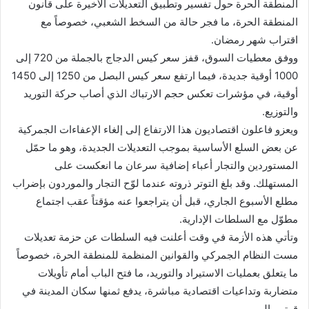
المنطقة الحرة حول تفسير وتطبيق التعديلات الأخيرة على قانون
المنطقة الحرة، ما فجر حالة من السخط الشعبي، خصوصاً مع
اقتراب شهر رمضان.
ووفق معطيات السوق، قفز سعر كيس الدجاج بالجملة من 720 إلى
1000 أوقية جديدة، فيما ارتفع سعر كيس البصل من 1250 إلى 1450
أوقية، في مؤشرات تعكس حجم الارتباك الذي أصاب حركة التوريد
والتوزيع.
ويعزو فاعلون اقتصاديون هذا الارتفاع إلى إلغاء الإعفاءات الجمركية
عن بعض السلع الأساسية بموجب التعديلات الجديدة، وهو ما حمّل
المستوردين والتجار أعباء إضافية سرعان ما انعكست على
المستهلك. وقد بلغ التوتر ذروته عندما لوّح التجار والموردون بإضراب
مطلع الأسبوع الجاري، قبل أن يتراجعوا عنه مؤقتاً عقب اجتماع
مطوّل مع السلطات الإدارية.
وتأتي هذه الأزمة في وقت أعلنت فيه السلطات عن حزمة تعديلات
مست النظام الجمركي والقوانين المنظمة للمنطقة الحرة، خصوصاً
ما يتعلق بعمليات الاستيراد والتوريد، ما فتح الباب أمام تأويلات
متضاربة وتداعيات اقتصادية مباشرة، يدفع ثمنها سكان المدينة في
قوتهم اليومي.