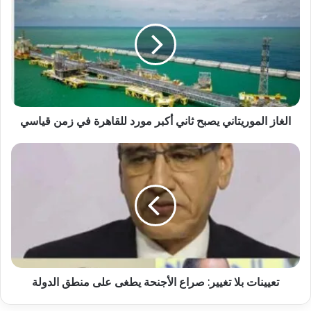
الغاز الموريتاني يصبح ثاني أكبر مورد للقاهرة في زمن قياسي
تعيينات بلا تغيير: صراع الأجنحة يطغى على منطق الدولة