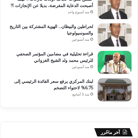
أصبحت الدعاية المغرضة، بديلا عن الإنجازات ؟!
منذ أسبوع واحد
لحراطين والبيظان… الهوية المشتركة بين التاريخ
والسوسيولوجيا
منذ أسبوعين
قراءة تحليلية في مضامين المؤتمر الصحفي
للرئيس محمد ولد الشيخ الغزواني
منذ أسبوعين
لبنك المركزي يرفع سعر الفائدة الرئيسي إلى
6.75% لاحتواء التضخم
منذ 3 أسابيع
آخر ماحُرر