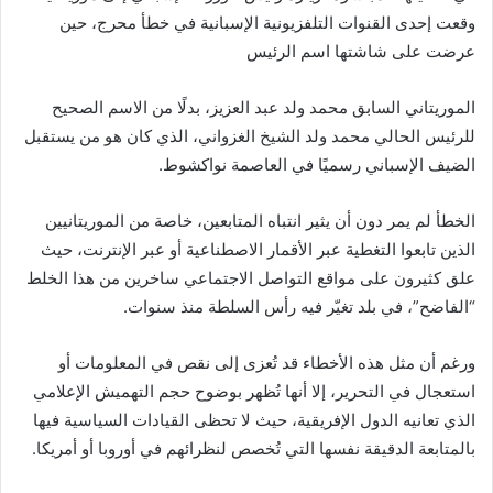
وقعت إحدى القنوات التلفزيونية الإسبانية في خطأ محرج، حين
عرضت على شاشتها اسم الرئيس
الموريتاني السابق محمد ولد عبد العزيز، بدلًا من الاسم الصحيح
للرئيس الحالي محمد ولد الشيخ الغزواني، الذي كان هو من يستقبل
الضيف الإسباني رسميًا في العاصمة نواكشوط.
الخطأ لم يمر دون أن يثير انتباه المتابعين، خاصة من الموريتانيين
الذين تابعوا التغطية عبر الأقمار الاصطناعية أو عبر الإنترنت، حيث
علق كثيرون على مواقع التواصل الاجتماعي ساخرين من هذا الخلط
“الفاضح”، في بلد تغيّر فيه رأس السلطة منذ سنوات.
ورغم أن مثل هذه الأخطاء قد تُعزى إلى نقص في المعلومات أو
استعجال في التحرير، إلا أنها تُظهر بوضوح حجم التهميش الإعلامي
الذي تعانيه الدول الإفريقية، حيث لا تحظى القيادات السياسية فيها
بالمتابعة الدقيقة نفسها التي تُخصص لنظرائهم في أوروبا أو أمريكا.