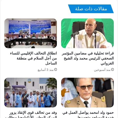
مقالات ذات صلة
قراءة تحليلية في مضامين المؤتمر
انطلاق التحالف الإقليمي للنساء
الصحفي للرئيس محمد ولد الشيخ
من أجل السلام في منطقة
الغزواني
الساحل
منذ أسبوعين
منذ 3 أسابيع
حمود ولد امحمد يواصل العمل في
وفد من تحالف قوى الإنقاذ يزور
خدمة المساجد وتجهيزها
المركز الوطني للأنكولوجيا ويطالب