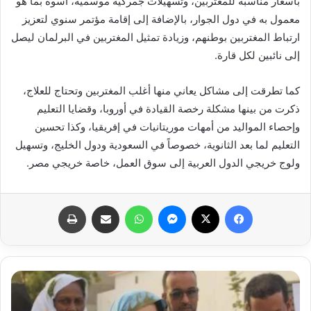
بأسعار مناسبة للمغتربين، وتسهيلات جمركية موسمية، أسوة بما هو
معمول به في دول الجوار، بالإضافة إلى إقامة مؤتمر سنوي لتعزيز
ارتباط المغتربين بوطنهم، وزيادة تمثيل المغتربين في البرلمان ليصل
إلى نائبين لكل قارة.
كما تطرقت إلى مشاكل يعاني منها أغلب المغتربين وتحتاج للعلاج،
ذكرت من بينها مشكلة رخصة القيادة في أوروبا، وقضايا التعليم
وإحصاء المواليد من أمهات موريتانيات في إفريقيا، وكذا تحسين
التعليم لما بعد الثانوية، خصوصاً في السعودية ودول الخليج، وتسهيل
ولوج خريجي الدول العربية إلى سوق العمل، خاصة خريجي مصر.
فيسبوك
X
ماسنجر
واتساب
مشاركة عبر البريد
طباعة