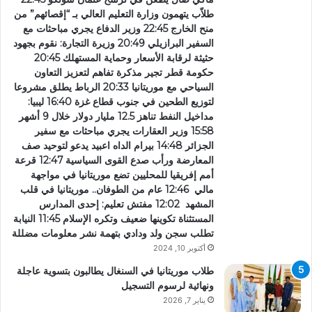
طلاّب يتهمون وزارة التعليم العالي بـ “إقصائهم” من
منح الخارج 22:45 وزير الدفاع يجري مباحثات مع
السفير البرازيلي 20:49 وزيرة التجارة: نقوم بجهود
حثيثة لرقابة الأسعار وحماية المستهلك 20:45
حكومة قطر تجير مذكرة تفاهم لتعزيز التعاون
السياحي مع موريتانيا 20:33 الرباط يطلق مشروعا
لتوزيع الطحين في جنوب قطاع غزة 16:40 ليبيا:
مداخيل النفط تناهز 12.5 مليار دولار خلال 9 أشهر
15:58 وزير العقارات يجري مباحثات مع سفير
الجزائر 14:48 بيرام الداه اعبيد يدعو لتوحيد صف
المعارضة ورأب صدع القوى السياسية 12:47 قرعة
أمم إفريقيا للمحليين تضع موريتانيا في مواجهة
مالي 12:46 عام من الطوفان.. موريتانيا في قلب
المشهد 12:02 مفتش تعليم: إحدى المدارس
المستثناة تكوينها ضعيف وتكره الإسلام 11:45 النيابة
تطلب سجن ولد ودادي بتهمة نشر معلومات مضللة
أكتوبر 10, 2024
طلاب موريتانيا في السنغال يطالبون بتسوية عاجلة
ونهائية لرسوم التسجيل
يناير 7, 2026