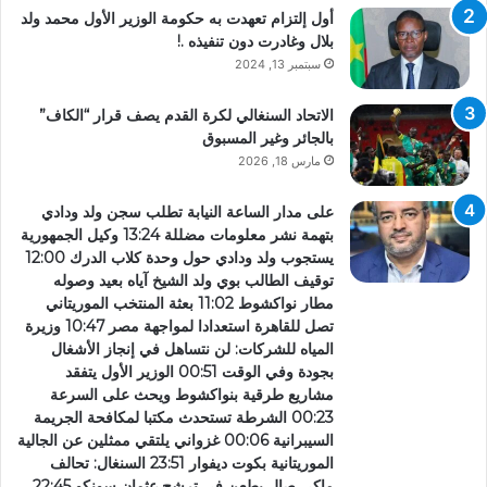
أول إلتزام تعهدت به حكومة الوزير الأول محمد ولد
بلال وغادرت دون تنفيذه .!
سبتمبر 13, 2024
الاتحاد السنغالي لكرة القدم يصف قرار “الكاف”
بالجائر وغير المسبوق
مارس 18, 2026
على مدار الساعة النيابة تطلب سجن ولد ودادي
بتهمة نشر معلومات مضللة 13:24 وكيل الجمهورية
يستجوب ولد ودادي حول وحدة كلاب الدرك 12:00
توقيف الطالب بوي ولد الشيخ آياه بعيد وصوله
مطار نواكشوط 11:02 بعثة المنتخب الموريتاني
تصل للقاهرة استعدادا لمواجهة مصر 10:47 وزيرة
المياه للشركات: لن نتساهل في إنجاز الأشغال
بجودة وفي الوقت 00:51 الوزير الأول يتفقد
مشاريع طرقية بنواكشوط ويحث على السرعة
00:23 الشرطة تستحدث مكتبا لمكافحة الجريمة
السيبرانية 00:06 غزواني يلتقي ممثلين عن الجالية
الموريتانية بكوت ديفوار 23:51 السنغال: تحالف
ماكي صال يطعن في ترشح عثمان سونكو 22:45