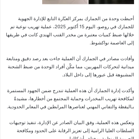
أحبطت وحدة من الجمارك بمركز العبّارة التابع للإدارة الجهوية
للجمارك في روصو، اليوم 15 أكتوبر 2025، عملية تهريب نوعية تم
خلالها ضبط كميات معتبرة من مخدر القنب الهندي كانت في طريقها
إلى العاصمة نواكشوط.
وأفادت مصادر في الجمارك أن العملية جاءت بعد رصد دقيق ومتابعة
ميدانية لتحركات المهربين، مما مكّن أفراد الوحدة من ضبط الشحنة
المشبوهة قبل عبورها إلى داخل البلاد.
وأكدت إدارة الجمارك أن هذه العملية تندرج ضمن الجهود المستمرة
لمكافحة تهريب المخدرات وحماية المجتمع من أخطارها، مشيدةً
بـاليقظة والتفاني المهني لعناصرها المرابطين في المعابر الحدودية.
وتعكس هذه العملية، وفق البيان الصادر عن الإدارة، تنفيذ توجيهات
السلطات العليا الرامية إلى تعزيز الرقابة على الحدود ومكافحة
الجريمة المنظمة بمختلف أشكالها.