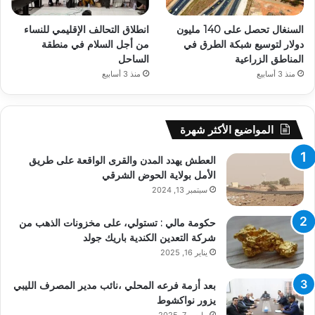
السنغال تحصل على 140 مليون
انطلاق التحالف الإقليمي للنساء
دولار لتوسيع شبكة الطرق في
من أجل السلام في منطقة
المناطق الزراعية
الساحل
منذ 3 أسابيع
منذ 3 أسابيع
المواضيع الأكثر شهرة
العطش يهدد المدن والقرى الواقعة على طريق
الأمل بولاية الحوض الشرقي
سبتمبر 13, 2024
حكومة مالي : تستولي، على مخزونات الذهب من
شركة التعدين الكندية باريك جولد
يناير 16, 2025
بعد أزمة فرعه المحلي ،نائب مدير المصرف الليبي
يزور نواكشوط
مارس 7, 2025