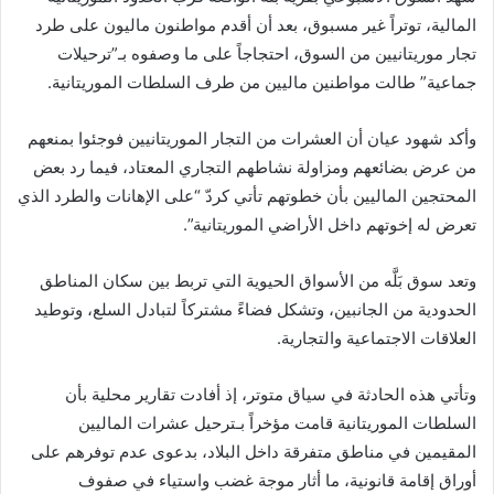
المالية، توتراً غير مسبوق، بعد أن أقدم مواطنون ماليون على طرد
تجار موريتانيين من السوق، احتجاجاً على ما وصفوه بـ”ترحيلات
جماعية” طالت مواطنين ماليين من طرف السلطات الموريتانية.
وأكد شهود عيان أن العشرات من التجار الموريتانيين فوجئوا بمنعهم
من عرض بضائعهم ومزاولة نشاطهم التجاري المعتاد، فيما رد بعض
المحتجين الماليين بأن خطوتهم تأتي كردّ “على الإهانات والطرد الذي
تعرض له إخوتهم داخل الأراضي الموريتانية”.
وتعد سوق بَلَّه من الأسواق الحيوية التي تربط بين سكان المناطق
الحدودية من الجانبين، وتشكل فضاءً مشتركاً لتبادل السلع، وتوطيد
العلاقات الاجتماعية والتجارية.
وتأتي هذه الحادثة في سياق متوتر، إذ أفادت تقارير محلية بأن
السلطات الموريتانية قامت مؤخراً بـترحيل عشرات الماليين
المقيمين في مناطق متفرقة داخل البلاد، بدعوى عدم توفرهم على
أوراق إقامة قانونية، ما أثار موجة غضب واستياء في صفوف