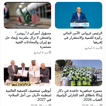
الرئيس غزواني: الأمن المائي
مسؤول أميركي لـ”رويترز”:
ركيزة للتنمية والاستقرار في
واشنطن لا تزال ملتزمة بإيجاد حل
إفريقيا
مع إيران والمحادثات الفنية
مستمرة
منذ 3 أسابيع
منذ 4 أسابيع
مسيرة جماهيرية حاشدة في دكار
أبوظبي تستضيف الجمعية العالمية
إيذانًا بانطلاق العد التنازلي لأولمبياد
لمنظمة «أديان من أجل السلام»
الشباب 2026
في 2027
يونيو 29, 2026
يونيو 26, 2026