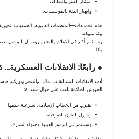
انتشار الفقر والبطالة،
وانهيار الثقة بالمؤسسات.
هذه الجماعات—المنظمات الدعوية، الجمعيات الخيرية،
بيئة منهكة.
وتستثمر أكثر في الإعلام والتعليم ووسائل التواصل 
معًا.
● رابعًا: الانقلابات العسكرية… 
أدت الانقلابات المتتالية في مالي والنيجر وبوركينا فاس
الجيوش الحاكمة تلعب على حبال متعددة:
تقترب من الخطاب الإسلامي لشرعنة حكمها،
وتغازل الطرق الصوفية،
وتستثمر في الرموز الدينية لاحتواء الشارع.
هذا لا يعني تحالفًا مباشرًا مع الإسلام السياسي، لكنه
يع