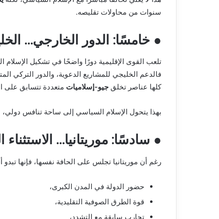
سنوات من محاولات تقليصه.
● خامسًا: الدور الخارجي… الخل
تلعب القوى الإقليمية دورًا واضحًا في تشكيل الإسلام
فالدعم الخليجي للمشاريع الدعوية، والدور التركي المتن
كلها عناصر تخلق
جيو-إسلاميات
متعددة تتسابق على ال
بهذا يتحول الإسلام السياسي إلى ساحة تنافس دولي، ل
● سادسًا: موريتانيا… الاستثناء ا
رغم أن موريتانيا تجلس على الحافة نفسها، فإنها تبدو 
حضور الدولة في المدن الكبرى،
قوة الطرق الصوفية التقليدية،
تجارب سابقة مع التشدد،