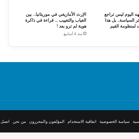
ه اليوم ليس تراجع
الإرث الأمازيغي في موريتانيا… بين
ثر السياسة.. بل هذا
الغياب والتغييب … قراءة في ذاكرة
ت لمنظومة القيم
هوية لم ترو بعد !
منذ 4 أسابيع
سية
سياسة الخصوصية
اتفاقية الاستخدام
المؤلفون والمحررون
من نحن
اتصل ب