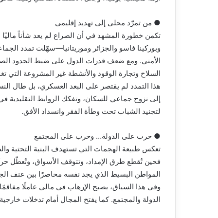
● من تمرّد محلي إلى تهديد إقليمي
تكمن خطورة المشهد في أن الصراع لم يعد شأناً ماليًا د
وبوركينا فاسو والجزائر وموريتانيا—سهّلت تمدد الجماع
الأمني. ومع ضعف قدرات الدول على ضبط الحدود الصح
السلاح وتجارة الوقود والأنشطة غير المشروعة التي تغذ
هذا التمدد لم يقتصر على البعد العسكري، بل طال النس
إلى نزوح جماعي للسكان، وتفكك الروابط التقليدية في 
لتجنيد الشباب تحت وطأة الفقر وانسداد الأفق.
● حرب على الدولة… وحرب على المجتمع
تعكس طبيعة الهجمات التي تستهدف البنية التحتية وال
فحين تُقطع طرق الإمداد، وتتوقف الأسواق، وتُعطّل حر
المواطن البسيط الذي يجد نفسه محاصرًا بين عنف الج
وفي هذا السياق، يصبح الإرهاب في مالي عاملًا مفاقمً
الدولة والمجتمع. كما يفتح المجال أمام تدخلات خارجية