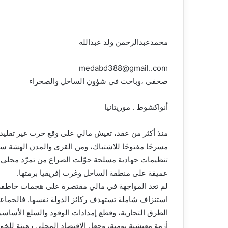
محمدعبدالرحمن ولد عبدالله
medabd388@gmail..com
صحفي ،وباحث في شؤون الساحل والصحراء
أنواكشوط . موريتانيا
منذ أكثر من عقد، تعيش مالي على وقع حرب غير تقليد
مسرحًا مفتوحًا للاشتباك، ومن القرى والمدن الهشة س
تنظيمات جهادية مسلحة حوّلت الصراع من تمرّد محلي مح
عميقة على منطقة الساحل وغرب إفريقيا برمتها.
لم تعد المواجهة في مالي مقتصرة على هجمات خاطفة 
استنزاف شاملة تستهدف ركائز الدولة نفسها. فالجما
الطرق التجارية، وقطع إمدادات الوقود والسلع الأساسية
أزمة معيشية يومية، وجعل الاقتصاد المحلي رهينة للخوف