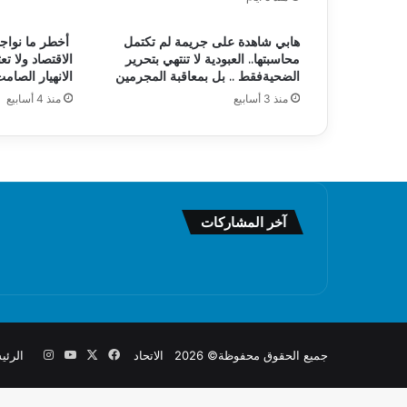
هابي شاهدة على جريمة لم تكتمل
أخطر ما نواجه
محاسبتها.. العبودية لا تنتهي بتحرير
الاقتصاد ولا تع
الضحيةفقط .. بل بمعاقبة المجرمين
الانهيار الصام
منذ 3 أسابيع
منذ 4 أسابيع
آخر المشاركات
X
فيسبوك
يوتيوب
انستقرام
جميع الحقوق محفوظة© 2026 الاتحاد
الرئي