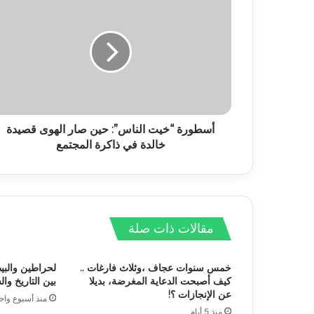
أسطورة “خيت الناس”: حين صار الهوى قصيدة
خالدة في ذاكرة المجتمع
مقالات ذات صلة
خمس سنوات عجاف ،وثلاث فارغات ..
لحراطين والبي
كيف أصبحت الدعاية المغرضة، بديلا
بين التاريخ وا
عن الإنجازات ؟!
منذ أسبوع واح
منذ 5 أيام