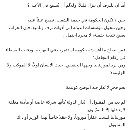
أما آن للترف أن ينزل قليلاً، وللألم أن يُسمع في الأعلى؟
حين لا تكون الحكومة في خدمة الشعب، تصبح عبئاً عليه.
وحين تتحول مؤسسات الدولة إلى أدوات ترف وتلميع، فإن الخراب
يصبح نتيجة حتمية، لا مجرد احتمال.
فمن يصلح ما أفسدته حكومة استثمرت في البهرجة، ودفنت البسطاء
في ركام التجاهل؟
ومن يرد لموريتانيا وجهها الحقيقي، حيث الإنسان أولاً، لا الموكب ولا
الوليمة؟
نحو فجرٍ لا يُدار فيه الوطن كوليمة
لم يعد من المقبول أن تُدار الدولة كأنها شركة خاصة أو مأدبة مغلقة
لا يدخلها إلا المقرّبون.
موريتانيا ليست عقاراً موروثاً، ولا حقلاً خاصاً لهذا الوزير أو ذاك
المسؤول.