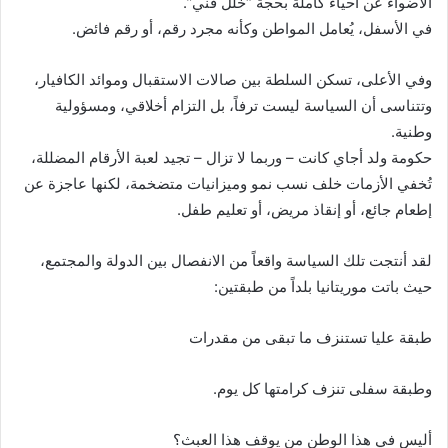
الأضواء عن أحياء كاملة بحجة “خلل فني”.
في الأسفل، يُعامل المواطن وكأنه مجرد رقم، أو رقم فائض.
وفي الأعلى، تسكن السلطة بين صالات الاستقبال وموائد الكافيار،
وتتناسى أن السياسة ليست ترفاً، بل التزام أخلاقي، ومسؤولية
وطنية.
حكومة ولد أجاي كانت – وربما لا تزال – تجيد لعبة الأرقام المضللة،
تُخفي الأزمات خلف نسب نمو وميزانيات متضخمة، لكنها عاجزة عن
إطعام جائع، أو إنقاذ مريض، أو تعليم طفل.
لقد أنتجت تلك السياسة واقعاً من الانفصال بين الدولة والمجتمع،
حيث باتت موريتانيا بلداً من طبقتين:
طبقة عليا تستنزف ما تبقى من مقدرات
وطبقة سفلى تنزف كرامتها كل يوم.
أليس في هذا الوطن من يوقف هذا العبث؟