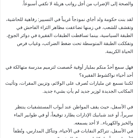
والصحة إلى الإضراب من أجل رواتب هزيلة لا تكفي أسبوعاً.
لقد بنت حكومة ولد أجاي نموذجاً غريباً في التسيير: رفاهية للحاشية،
وتقشف للشعب. في زمنها تضاعفت مظاهر الثراء الفاحش في
الطبقة السياسية، بينما تساقطت الطبقات الفقيرة في دوائر الجوع،
وتفككت الطبقة المتوسطة تحت ضغط الضرائب، وغياب فرص
الحياة الكريمة.
فهل سمع أحدٌ منكم بمليار أوقية خُصصت لترميم مدرسة متهالكة في
أحد أحياء نواكشوط الفقيرة؟
لكننا نسمع عن مليارات تُصرف على الولائم، وتزيين المقرات، وتأثيث
المكاتب الجديدة لوزير جديد لم يأتِ بشيء جديد.
في الأسفل، حيث يقف المواطن عند أبواب المستشفيات ينتظر
سريراً، أو عند شبابيك الإدارات يطارد توقيعاً، أو في طوابير الماء
والخبز والكهرباء.. لا أحد يسمعه.
في الأسفل، تتراكم النفايات في الأحياء، وتتآكل المدارس، وتُطفأ