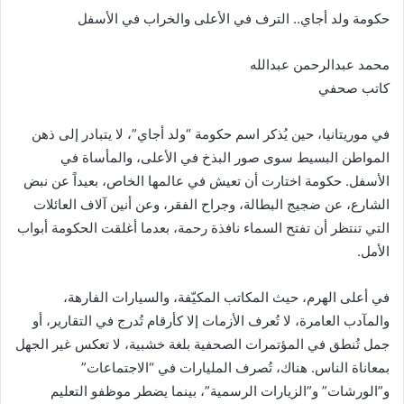
حكومة ولد أجاي.. الترف في الأعلى والخراب في الأسفل
محمد عبدالرحمن عبدالله
كاتب صحفي
في موريتانيا، حين يُذكر اسم حكومة “ولد أجاي”، لا يتبادر إلى ذهن
المواطن البسيط سوى صور البذخ في الأعلى، والمأساة في
الأسفل. حكومة اختارت أن تعيش في عالمها الخاص، بعيداً عن نبض
الشارع، عن ضجيج البطالة، وجراح الفقر، وعن أنين آلاف العائلات
التي تنتظر أن تفتح السماء نافذة رحمة، بعدما أغلقت الحكومة أبواب
الأمل.
في أعلى الهرم، حيث المكاتب المكيّفة، والسيارات الفارهة،
والمآدب العامرة، لا تُعرف الأزمات إلا كأرقام تُدرج في التقارير، أو
جمل تُنطق في المؤتمرات الصحفية بلغة خشبية، لا تعكس غير الجهل
بمعاناة الناس. هناك، تُصرف المليارات في “الاجتماعات”
و”الورشات” و”الزيارات الرسمية”، بينما يضطر موظفو التعليم