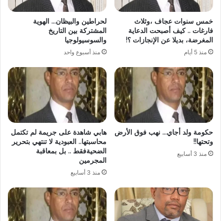
خمس سنوات عجاف ،وثلاث
لحراطين والبيظان… الهوية
فارغات .. كيف أصبحت الدعاية
المشتركة بين التاريخ
المغرضة، بديلا عن الإنجازات ؟!
والسوسيولوجيا
منذ 5 أيام
منذ أسبوع واحد
حكومة ولد أجاي… نهب فوق الأرض
هابي شاهدة على جريمة لم تكتمل
وتحتها!!
محاسبتها.. العبودية لا تنتهي بتحرير
الضحيةفقط .. بل بمعاقبة
منذ 3 أسابيع
المجرمين
منذ 3 أسابيع