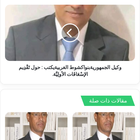
وكيل الجمهوريةبنواكشوط الغربيةيكتب : حول تَقْدِيم
الإسْعَافَات الأولِيَّة.
مقالات ذات صلة