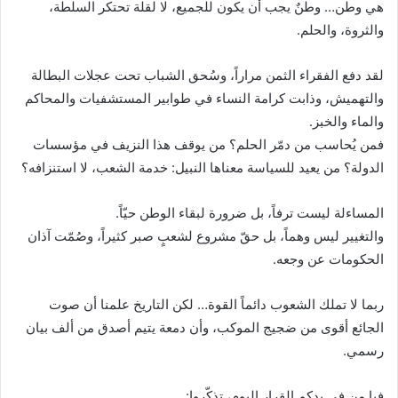
هي وطن… وطنٌ يجب أن يكون للجميع، لا لقلة تحتكر السلطة،
والثروة، والحلم.
لقد دفع الفقراء الثمن مراراً، وسُحق الشباب تحت عجلات البطالة
والتهميش، وذابت كرامة النساء في طوابير المستشفيات والمحاكم
والماء والخبز.
فمن يُحاسب من دمّر الحلم؟ من يوقف هذا النزيف في مؤسسات
الدولة؟ من يعيد للسياسة معناها النبيل: خدمة الشعب، لا استنزافه؟
المساءلة ليست ترفاً، بل ضرورة لبقاء الوطن حيّاً.
والتغيير ليس وهماً، بل حقّ مشروع لشعبٍ صبر كثيراً، وصُمّت آذان
الحكومات عن وجعه.
ربما لا تملك الشعوب دائماً القوة… لكن التاريخ علمنا أن صوت
الجائع أقوى من ضجيج الموكب، وأن دمعة يتيم أصدق من ألف بيان
رسمي.
فيا من في يدكم القرار اليوم، تذكّروا: