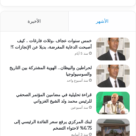
الأشهر
الأخيرة
خمس سنوات عجاف ،وثلاث فارغات .. كيف
أصبحت الدعاية المغرضة، بديلا عن الإنجازات ؟!
منذ 5 أيام
لحراطين والبيظان… الهوية المشتركة بين التاريخ
والسوسيولوجيا
منذ أسبوع واحد
قراءة تحليلية في مضامين المؤتمر الصحفي
للرئيس محمد ولد الشيخ الغزواني
منذ أسبوعين
لبنك المركزي يرفع سعر الفائدة الرئيسي إلى
6.75% لاحتواء التضخم
منذ 3 أسابيع