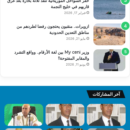
خفر السواحل الموريتانية تنقذ ثلاثة بحارة بعد غرق
قاربهم في خليج النجمة
فبراير 17, 2026
ازويرات.. منقبون يحتجون رفضا لطردهم من
مناطق التعدين الحدودية
مايو 21, 2026
وزير My ceni بين لغة الأرقام.. وواقع التشرد
والمقابر المفتوحة!!
يونيو 11, 2026
آخر المشاركات