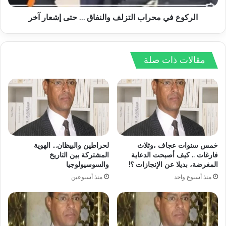
الركوع في محراب التزلف والنفاق … حتى إشعار آخر
مقالات ذات صلة
خمس سنوات عجاف ،وثلاث
لحراطين والبيظان… الهوية
فارغات .. كيف أصبحت الدعاية
المشتركة بين التاريخ
المغرضة، بديلا عن الإنجازات ؟!
والسوسيولوجيا
منذ أسبوع واحد
منذ أسبوعين