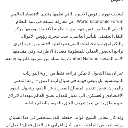
كشفت دورة دافوس الاخيرة، التي نظمها منتدى الاقتصاد العالمي
World Economic Forum، عن مفارقة عميقة في بنية النظام
الدولي المعاصر. فمن جهة، برزت طاولة الاقتصاد بوصفها مركز
الثقل الحقيقي للتأثير العالمي، حيث تتحرك رؤوس الاموال،
والتكنولوجيا، والتحالفات السريعة بفاعلية لافتة. ومن جهة اخرى،
تراجع الحضور العملي للمنظومة متعددة الاطراف، وفي مقدمتها
الامم المتحدة United Nations، بما تمثله من شرعية قانونية جامعة.
غير ان هذا التحول لا يمكن قراءته فقط من زاوية التوازنات
المؤسسية، بل ينبغي فهمه في سياق ازمة اعمق – ازمة المعنى
والميزان. فحين تتقدم المصالح المجردة عن القيم، ويتحول النفوذ
الاقتصادي والعسكري الى معيار للعدل، يصبح العالم مهددا بالانزلاق
نحو منطق بدائي يعيد تعريف الحق بالقوة، والظلم بالغلبة.
وقد كان معالي الشيخ الوالد، حفظه الله، يستحضر في هذا السياق
رواية بليغة من الجاهلية، حين سُئل اعرابي عن العدل فقال: العدل ان