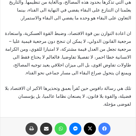
هي التي تذكرها بحدود هذه المصالح، وبالغاية من تنظيمها. والتاريخ
يعلمنا ان التنازع على البقاء يفضي في النهاية الى الفناء، بينما
التعاون على البقاء هو وحده ما يفضي الى البقاء والاستمرار.
ان اعادة التوازن بين قوة الاقتصاد، وضبط القوة العسكرية، واستعادة
مرجعية القانون الدولي، لا يمكن ان تنجح دون مرجعية قيمية عليا –
مرجعية تجعل من العدل قيمة مشتركة، لا امتيازا للقوي، ومن الكرامة
الانسانية خطا احمر، لا تفصيلا تفاوضيا. فالعالم لا يحتاج فقط الى
طاولات تفاوض اقوى، بل الى ميزان اخلاقي يعيد توجيه المصالح،
ويمنع ان يتحول صراع البقاء الى مسار جماعي نحو الفناء.
تلك هي رسالة دافوس حين تُقرأ بعمق وتحذيرها الاكبر ان الاقتصاد بلا
فضيلة، والقوة بلا قانون، لا يصنعان نظاما عالميا، بل يؤسسان
لفوضى مؤجلة.
فيسبوك
X
ماسنجر
واتساب
مشاركة عبر البريد
طباعة