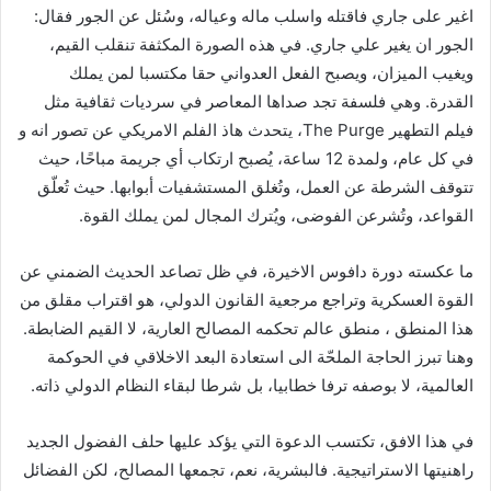
اغير على جاري فاقتله واسلب ماله وعياله، وسُئل عن الجور فقال:
الجور ان يغير علي جاري. في هذه الصورة المكثفة تنقلب القيم،
ويغيب الميزان، ويصبح الفعل العدواني حقا مكتسبا لمن يملك
القدرة. وهي فلسفة تجد صداها المعاصر في سرديات ثقافية مثل
فيلم التطهير The Purge، يتحدث هاذ الفلم الامريكي عن تصور انه و
في كل عام، ولمدة 12 ساعة، يُصبح ارتكاب أي جريمة مباحًا، حيث
تتوقف الشرطة عن العمل، وتُغلق المستشفيات أبوابها. حيث تُعلّق
القواعد، وتُشرعن الفوضى، ويُترك المجال لمن يملك القوة.
ما عكسته دورة دافوس الاخيرة، في ظل تصاعد الحديث الضمني عن
القوة العسكرية وتراجع مرجعية القانون الدولي، هو اقتراب مقلق من
هذا المنطق ، منطق عالم تحكمه المصالح العارية، لا القيم الضابطة.
وهنا تبرز الحاجة الملحّة الى استعادة البعد الاخلاقي في الحوكمة
العالمية، لا بوصفه ترفا خطابيا، بل شرطا لبقاء النظام الدولي ذاته.
في هذا الافق، تكتسب الدعوة التي يؤكد عليها حلف الفضول الجديد
راهنيتها الاستراتيجية. فالبشرية، نعم، تجمعها المصالح، لكن الفضائل