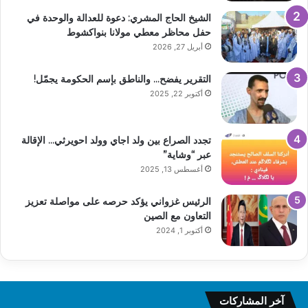
الشيخ الحاج المشري: دعوة للعدالة والوحدة في
حفل محاظر معطي مولانا بنواكشوط
أبريل 27, 2026
التقرير يفضح… والناطق بإسم الحكومة يجمّل!
أكتوبر 22, 2025
تجدد الصراع بين ولد اجاي وولد احويرثي… الإقالة
عبر “وشاية”
أغسطس 13, 2025
الرئيس غزواني يؤكد حرصه على مواصلة تعزيز
التعاون مع الصين
أكتوبر 1, 2024
آخر المشاركات