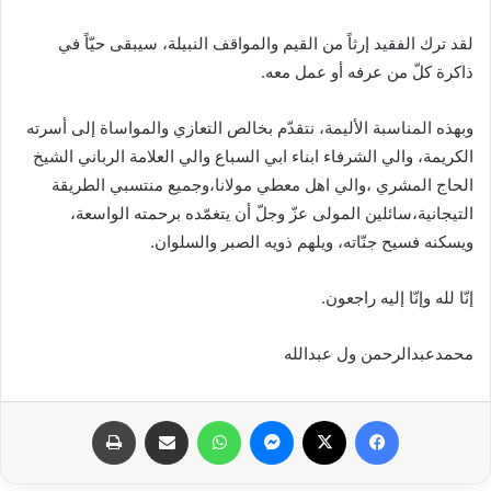
لقد ترك الفقيد إرثاً من القيم والمواقف النبيلة، سيبقى حيّاً في
ذاكرة كلّ من عرفه أو عمل معه.
وبهذه المناسبة الأليمة، نتقدّم بخالص التعازي والمواساة إلى أسرته
الكريمة، والي الشرفاء ابناء ابي السباع والي العلامة الرباني الشيخ
الحاج المشري ،والي اهل معطي مولانا،وجميع منتسبي الطريقة
التيجانية،سائلين المولى عزّ وجلّ أن يتغمّده برحمته الواسعة،
ويسكنه فسيح جنّاته، ويلهم ذويه الصبر والسلوان.
إنّا لله وإنّا إليه راجعون.
محمدعبدالرحمن ول عبدالله
فيسبوك
X
ماسنجر
واتساب
مشاركة عبر البريد
طباعة