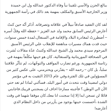
ببالغ الحزن والأسي تلقينا نبأ وفاة الدكتور عبدالله ول ابن حميدة
وزير الخارجية الأسبق والمكلف بمهمة بعد ذالك في رأسة الجمهورية
.
لقد كان الفقيد صادقاً نبيلاً في علاقاته وتصرفاته. أذكر أنّه حين كنتُ
أعارض الرئيس السابق محمد ولد عبد العزيز – حفظه الله وفكّ أسره
– أضطررتُ لمغادرة البلاد والإقامة في السنغال،لمدة خمس سنوات،
حيث قدت هماك مسيرات مناهضة للإنقلاب علي الرئيس الأسبق
المرحوم سيدي محمد ول الشيخ عبدالله وكتبتُ عدّة مقالات نُشرت
في الصحافة الموريتانية والسنغالية، كان هو حينها مكلّفاً بمهمة في
رئاسة الجمهورية. ورغم تضارب المواقف والتوجّهات، لم تتأثّر علاقتنا
سلباً، بل كان – رحمه الله – يقدّرني ويحترمني، على عكس كثير من
المسؤولين في تلك الفترة.وفي عام 2013 التقيت به في مؤتمر
دولي امضينا وقت نتحدث في أمور البلد، فسألني لماذا لم تعد حتي
الأن الي الوطن.؟ فأجبته ممازحا اخاف ان يسجنني قريبك.فاجابني
قائلا لن تسجن ابدا إلا إذا سجنت انا معك.كان موقفا شهما في وقت
الشدة ،أحسست حينها بوجود من يأزرني من داخل النظام الذي
أعارضه!