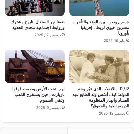
جسر روصو : بين الوعد والتأخر ..
ضفتا نهر السنغال: تاريخ مشترك
مشروع حيوي لربط ، إفريقيا
وروابط اجتماعية تتحدى الحدود
بأوروبا
ديسمبر 17, 2025
يناير 19, 2026
12/12… الانقلاب الذي غيّر وجه
نهب تحت الأرض وصمت فوقها.
الدولة: كيف أسّس ولد الطايع عهد
تازيازت : حين يستخرج الذهب
الفساد وانهيار المنظومة
وتبقي السموم
الديمقراطية والحقوق؟
ديسمبر 9, 2025
ديسمبر 12, 2025