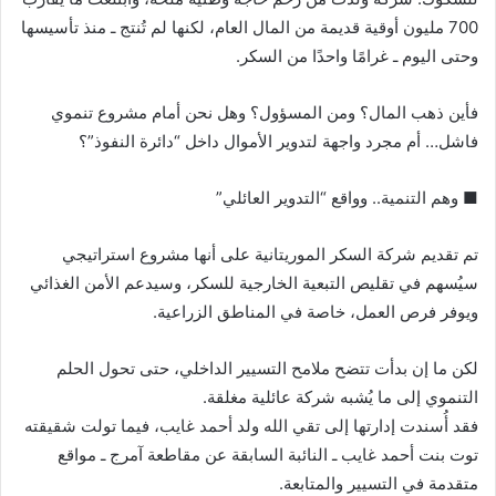
700 مليون أوقية قديمة من المال العام، لكنها لم تُنتج ـ منذ تأسيسها
وحتى اليوم ـ غرامًا واحدًا من السكر.
فأين ذهب المال؟ ومن المسؤول؟ وهل نحن أمام مشروع تنموي
فاشل… أم مجرد واجهة لتدوير الأموال داخل “دائرة النفوذ”؟
■ وهم التنمية.. وواقع “التدوير العائلي”
تم تقديم شركة السكر الموريتانية على أنها مشروع استراتيجي
سيُسهم في تقليص التبعية الخارجية للسكر، وسيدعم الأمن الغذائي
ويوفر فرص العمل، خاصة في المناطق الزراعية.
لكن ما إن بدأت تتضح ملامح التسيير الداخلي، حتى تحول الحلم
التنموي إلى ما يُشبه شركة عائلية مغلقة.
فقد أُسندت إدارتها إلى تقي الله ولد أحمد غايب، فيما تولت شقيقته
توت بنت أحمد غايب ـ النائبة السابقة عن مقاطعة آمرج ـ مواقع
متقدمة في التسيير والمتابعة.