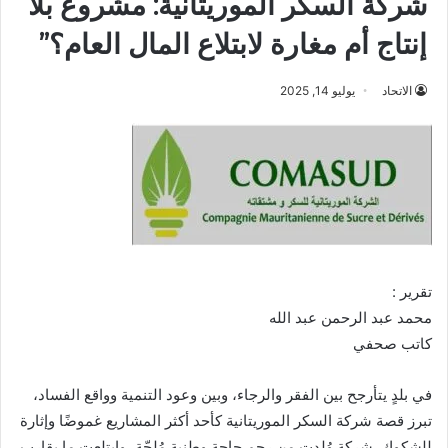
شركة السكر الموريتانية: مشروع بلا
إنتاج أم مغارة لابتلاع المال العام؟”
الاتحاد
يوليو 14, 2025
تقرير :
محمد عبد الرحمن عبد الله
كاتب صحفي
في بلدٍ يتأرجح بين الفقر والرجاء، وبين وعود التنمية وواقع الفساد،
تبرز قصة شركة السكر الموريتانية كأحد أكثر المشاريع غموضًا وإثارة
للشكوك. شركة وُلدت من رحم حاجة وطنية مُلحّة، وابتلعت ما يقارب