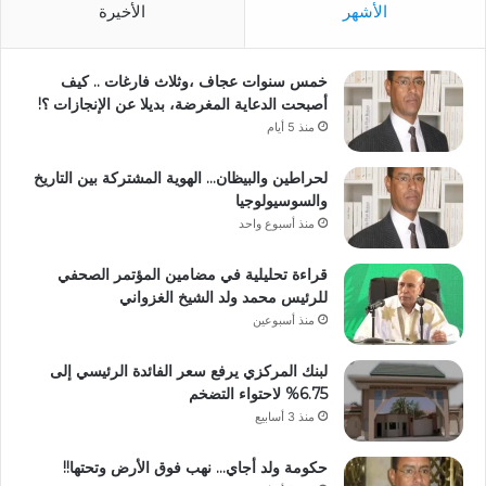
الأشهر
الأخيرة
خمس سنوات عجاف ،وثلاث فارغات .. كيف
أصبحت الدعاية المغرضة، بديلا عن الإنجازات ؟!
منذ 5 أيام
لحراطين والبيظان… الهوية المشتركة بين التاريخ
والسوسيولوجيا
منذ أسبوع واحد
قراءة تحليلية في مضامين المؤتمر الصحفي
للرئيس محمد ولد الشيخ الغزواني
منذ أسبوعين
لبنك المركزي يرفع سعر الفائدة الرئيسي إلى
6.75% لاحتواء التضخم
منذ 3 أسابيع
حكومة ولد أجاي… نهب فوق الأرض وتحتها!!