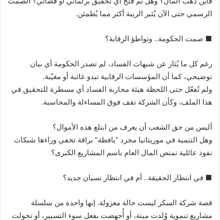
فأين ذهب المال؟ وهل تم فتح أي تحقيق برلماني أو قضائي؟ الصمت
الرسمي حتى الآن يُثير الريبة أكثر مما يُطمئن.
■ صمت الحكومة.. وتواطؤ الرقابة؟
رغم كل ما يُثار عن شبهات الفساد، لم تصدر الحكومة أي بيان
توضيحي، كما أن المؤسسات الرقابية تبدو غائبة أو مغيّبة.
ولم تُفعّل حتى اللحظة هيئة محاربة الفساد أي مسطرة للتحقيق في
هذا الملف، وكأن الشركة تقف فوق المساءلة والمحاسبة.
أليس من حق الشعب أن يعرف من ابتلع هذه الأموال؟
وهل التنمية في موريتانيا مجرد “يافطة” براقة تخفي وراءها شبكات
نفوذ عائلية تمتص المال العام باسم المشاريع الكبرى؟
■ في انتظار الحقيقة.. أم في انتظار نسيان جديد؟
قصة شركة السكر ليست حالة معزولة. إنها واحدة من سلسلة
مشاريع تنموية وُلدت ميتة، أو أُجهضت بفعل سوء التسيير، أو تحولت