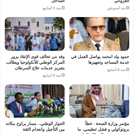
الغزواني
الساحل
منذ أسبوعين
منذ 3 أسابيع
حمود ولد امحمد يواصل العمل في
وفد من تحالف قوى الإنقاذ يزور
خدمة المساجد وتجهيزها
المركز الوطني للأنكولوجيا ويطالب
بتعزيز خدمات علاج السرطان
منذ 4 أسابيع
منذ 4 أسابيع
مؤتمر وزارة الصحة : خطأ
الحوار الوطني… مسار يراوح مكانه
بروتوكولي و فشل تنظيمي، ما
بين التأجيل وانعدام الثقة