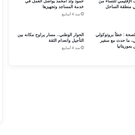
 الإقليمي للنساء من
حمود ولد امحمد يواصل العمل في
ي منطقة الساحل
خدمة المساجد وتجهيزها
منذ 4 أسابيع
لصحة : خطأ بروتوكولي
الحوار الوطني… مسار يراوح مكانه بين
، ما حدث مع سفير
التأجيل وانعدام الثقة
 بموريتانيا
منذ 4 أسابيع