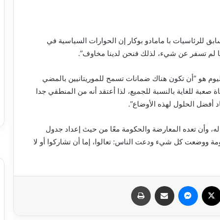
بق للرئاسيات با مامادو بوكار إن الحوارات السياسية في
ها لم تسفر عن شيء، لذلك فنحن لدينا مخاوف”.
يوم هو “أن تكون هناك ضمانات تسمح للموريتانيين بالمضي
ياة صعبة للغاية بالنسبة للجميع، لذا أعتقد أنه من المنطقي جدا
 أفضل الحلول لهذه الأوضاع”.
ه، وأن تعده المعارضة والحكومة معًا من حيث إعداد جدول
مة ووضعت كل شيء ودعت الناس: تعالوا، إما أن تشاركوا أو لا
سبوك
X
ماسنجر
مشاركة عبر البريد
طباعة