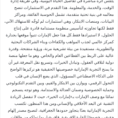
يُلمَس أثره مباشرة في تفاصيل الحياة اليومية، وفي طريقة إدارة
الوقت، والخدمة، والمعلومة. هذا التقدم في الاستثمارات تتصح
معالمه في بنية تحتية متقدمة، تشمل الحوسبة الفائقة، ومراكز
البيانات، ومنصات الابتكار، وهي استثمارات لم تُوجَّه للاستهلاك الآني،
فقط لكنها تجاوزته لتأسيس منظومة مستدامة قادرة على إنتاج
الحلول، لا استيرادها فقط.كل هذا جعل الإمارات تتبوأ موقعها بجدارة
كمركز عالمي لجذب المواهب والكفاءات وبناء الشراكات البحثية
والتطويرية، مستفيدة من بيئة تشريعية مرنة، ورؤية منفتحة، وقدرة
عالية على الربط بين القطاعين العام والخاص. وهو ما جعلها منصة
دولية لتلاقي العقول، وتبادل الخبرات، وتسريع نقل المعرفة.غير أن
ما يمنح التجربة الإماراتية خصوصيتها الحقيقية هو تركيزها الواضح
على الذكاء الاصطناعي المسؤول، الذي يضع الإنسان في قلب
التحول الرقمي، ويوازن بين الابتكار والقيم، وبين التقدم التكنولوجي
وحماية الخصوصية وضمان العدالة والاستدامة. وهو توجه ينسجم
تمامًا مع وصف الإمارات بـ«إمارات الخير»، حيث لا تنفصل الريادة
التقنية عن البعد الأخلاقي والإنساني.ومن هذا المنظور، تكتسب
التجربة الإماراتية بعدًا يتجاوز حدودها الجغرافية، لتصبح مصدر إلهام
حقيقي، خصوصًا للقارة الإفريقية. فإفريقيا، بما تملكه من طاقات