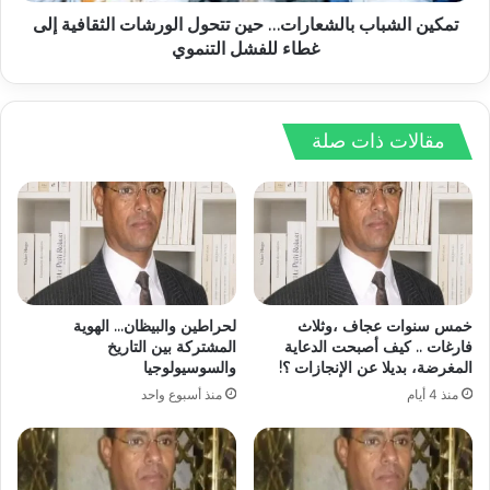
تمكين الشباب بالشعارات… حين تتحول الورشات الثقافية إلى
غطاء للفشل التنموي
مقالات ذات صلة
خمس سنوات عجاف ،وثلاث
لحراطين والبيظان… الهوية
فارغات .. كيف أصبحت الدعاية
المشتركة بين التاريخ
المغرضة، بديلا عن الإنجازات ؟!
والسوسيولوجيا
منذ 4 أيام
منذ أسبوع واحد