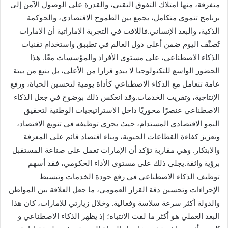
متفرقة، منها امتلاك التفوق التقني، والقدرة على الوصول الآمن إلى
برنامج تنموي متكامل، يجمع بين الطموح الاقتصادي، والحوكمة
الذكية، والبعد الإنساني.فاللافت في التجربة الإماراتية أن الامارات
تُصنَّف اليوم ضمن أعلى دول العالم في تطببق واستخدام تقنيات
الذكاء الاصطناعي، على مستوى الأفراد والمؤسسات معًا. هذا
الحضور الواسع للتكنولوجيا لا يبدو قرارا من الأعلى، بل ينبع من بيئة
عامة تتعامل مع الذكاء الاصطناعي كأداة يومية لتحسين الحياة، ورفع
الإنتاجية، وتقريب الخدمات.وقد انعكس ذلك بوضوح في جعل الذكاء
الاصطناعي عنصرًا محوريًا داخل الاستراتيجيات الوطنية لتحقيق
النمو الاقتصادي المستدام، حيث يجري توظيفه في تنويع الاقتصاد،
وتعزيز كفاءة القطاعات الحيوية، وبناء اقتصاد قائم على المعرفة
والابتكار. وهي مقاربة تؤكد أن الإمارات تعمل على صناعة المستقبل
برؤية واثقة.يجلى ذلك على مستوى الأداء الحكومي، فقد أسهم
توظيف الذكاء الاصطناعي في رفع جودة الخدمات وتبسيط
الإجراءات وتحسين دقة القرار العمومي، ما جعل العلاقة بين المواطن
والدولة أكثر سرعة سلاسة وفعالية. وخلال زيارتي للإمارات، كان هذا
البعد العملي هو أكثر ما لفت الانتباه؛ إذ يظهر الذكاء الاصطناعي و