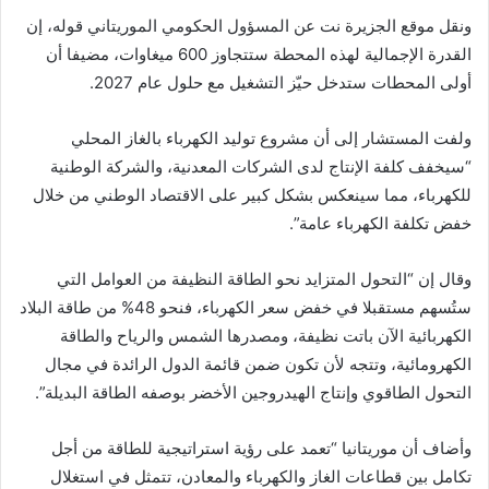
ونقل موقع الجزيرة نت عن المسؤول الحكومي الموريتاني قوله، إن
القدرة الإجمالية لهذه المحطة ستتجاوز 600 ميغاوات، مضيفا أن
أولى المحطات ستدخل حيّز التشغيل مع حلول عام 2027.
ولفت المستشار إلى أن مشروع توليد الكهرباء بالغاز المحلي
“سيخفف كلفة الإنتاج لدى الشركات المعدنية، والشركة الوطنية
للكهرباء، مما سينعكس بشكل كبير على الاقتصاد الوطني من خلال
خفض تكلفة الكهرباء عامة”.
وقال إن “التحول المتزايد نحو الطاقة النظيفة من العوامل التي
ستُسهم مستقبلا في خفض سعر الكهرباء، فنحو 48% من طاقة البلاد
الكهربائية الآن باتت نظيفة، ومصدرها الشمس والرياح والطاقة
الكهرومائية، وتتجه لأن تكون ضمن قائمة الدول الرائدة في مجال
التحول الطاقوي وإنتاج الهيدروجين الأخضر بوصفه الطاقة البديلة”.
وأضاف أن موريتانيا “تعمد على رؤية استراتيجية للطاقة من أجل
تكامل بين قطاعات الغاز والكهرباء والمعادن، تتمثل في استغلال