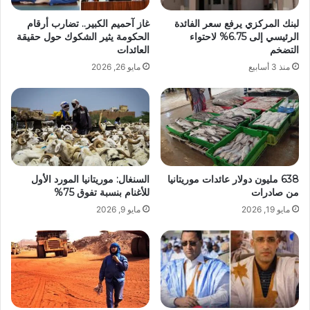
لبنك المركزي يرفع سعر الفائدة
غاز آحميم الكبير.. تضارب أرقام
الرئيسي إلى 6.75% لاحتواء
الحكومة يثير الشكوك حول حقيقة
التضخم
العائدات
منذ 3 أسابيع
مايو 26, 2026
638 مليون دولار عائدات موريتانيا
السنغال: موريتانيا المورد الأول
من صادرات
للأغنام بنسبة تفوق 75%
مايو 19, 2026
مايو 9, 2026