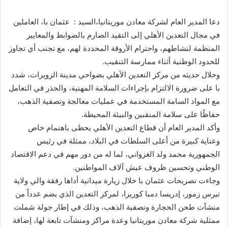
دعا المدير العام لشركة معادن موريتانيا،السيد : عثمان با، العاملين
في مجال التعدين الأهلي إلى التقيد الصارم بالضوابط والمعايير
المنظمة لنشاطهم، واحترام الأروقة المحددة لهم، مع تجنب أي تجاوز
للحدود الوطنية أثناء ممارسة التنقيب.
وخلال حديثه من مركز التعدين الأهلي بضواحي مدينة الزويرات، شدد
با على ضرورة الالتزام بإجراءات السلامة المهنية، والحذر في التعامل
مع المواد السامة المستخدمة في عمليات معالجة وتصفية الذهب،
حفاظًا على سلامة المنقبين والبيئة المحيطة.
وأكد المدير العام أن قطاع التعدين الأهلي يحظى باهتمام خاص
وعناية كبيرة من أعلى السلطات في البلاد، ممثلة في رئيس
الجمهورية محمد ولد الغزواني، لما له من دور مهم في دعم الاقتصاد
الوطني وتحسين ظروف عيش آلاف المواطنين.
وجاءت تصريحات عثمان با خلال زيارة ميدانية أداها رفقة والي ولاية
تيرس زمور، إدريسا دمبا كوريرا، لمركز التعدين الذي يضم عدداً من
منشآت طحن الحجارة وتصفية الذهب، وذلك في إطار جولة شملت
ممثلية شركة معادن موريتانيا وعدة مراكز ومنشآت تابعة لها، إضافة