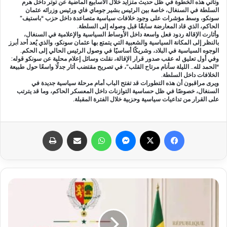
وتأتي هذه الخطوة في ظل حديث متزايد خلال الأسابيع الماضية عن توتر داخل هرم
السلطة في السنغال، خاصة بين الرئيس بشير جوماي فاي ورئيس وزرائه عثمان
سونكو، وسط مؤشرات على وجود خلافات سياسية متصاعدة داخل حزب “باستيف”
الحاكم، الذي قاد المعارضة سابقًا قبل وصوله إلى السلطة.
وأثارت الإقالة ردود فعل واسعة داخل الأوساط السياسية والإعلامية في السنغال،
بالنظر إلى المكانة السياسية والشعبية التي يتمتع بها عثمان سونكو، والذي يُعد أحد أبرز
الوجوه السياسية في البلاد، وشريكًا أساسيًا في وصول الرئيس الحالي إلى الحكم.
وفي أول تعليق له عقب صدور قرار الإقالة، نقلت وسائل إعلام محلية عن سونكو قوله:
“الحمد لله.. الليلة سأنام مرتاح القلب”، في تصريح مقتضب أثار جدلًا واسعًا حول طبيعة
الخلافات داخل السلطة.
ويرى مراقبون أن هذه التطورات قد تفتح الباب أمام مرحلة سياسية جديدة في
السنغال، خصوصًا في ظل حساسية التوازنات داخل المعسكر الحاكم، وما قد يترتب
على القرار من تداعيات سياسية وحزبية خلال الفترة المقبلة.
فيسبوك
X
ماسنجر
واتساب
مشاركة عبر البريد
طباعة