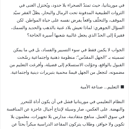
في موريتانيا، حيث تمتدّ الصحراء بلا حدود، ويُختزل الغنى في
الثروات الطبيعية المدفونة تحت الرمال والبحار، يظلّ الفقر سيّد
الموقف، والتخلّف واقعاً يفرض نفسه على حياة المواطن. لكن
السؤال الجوهري: لماذا تعيش بلاد غنية بالذهب والحديد والسمك،
فقيرةً إلى الحدّ الذي يجعل غالبية شعبها أسيرة الحاجة؟
الجواب لا يكمن فقط في سوء التسيير والفساد، بل في ما يمكن
تسميته بـ “الجهل المقدّس”: منظومة ذهنية واجتماعية رسّخت
القبول بالواقع، وحوّلت الاستسلام إلى فضيلة، وأفرغت التعليم من
مضمونه، لتجعل من الجهل قيمةً محمية بتبريرات دينية واجتماعية.
■ التعليم… صناعة الأمية
النظام التعليمي في موريتانيا فشل في أن يكون أداة للتحرر
والنهضة. على العكس، صار وسيلة لإنتاج أجيال عاجزة عن المنافسة
في سوق العمل. مناهج متقادمة، مدارس بلا تجهيزات، معلمون بلا
تكوين ولا حوافز، وطلاب يتركون المقاعد الدراسية مبكراً بحثاً عن