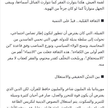
لقمة العيش. هكذا يتوارث الفقر كما تتوارث القبائل أسماءها، ويبقى
الجهل متوارثاً كما لو كان جزءاً من الهوية.
■ الثقافة القَبَلية… قيدٌ على التنمية
القبيلة، التي كان يفترض أن تتطور لتكون إطار تضامن اجتماعي،
تحولت إلى سلطة بديلة للدولة. فهي التي تحمي الفاسدين من
المحاسبة، وتمنح الولاء السياسي، وتوزع المناصب وفق قاعدة “ابن
العم أولى من الكفاءة”. هذه الثقافة جعلت من “الانتماء” أهم من
“الاستحقاق”، ورسّخت التخلّف كقدر محتوم، والفقر كعقاب لا مفر
منه.
■ بين التديّن الحقيقي والاستغلال
موريتانيا بلد المليون شاعر والمليون حافظ للقرآن، لكن الدين الذي
يفترض أن يكون قوة للتحرر والعدل، صار في أحيان كثيرة وسيلة
للتبرير والسكوت. يتم استغلال النصوص الدينية لتكريس الطاعة
العمياء، ولتبرير الغنى الفاحش لفئة قليلة، مقابل فقر مدقع للأغلبية.