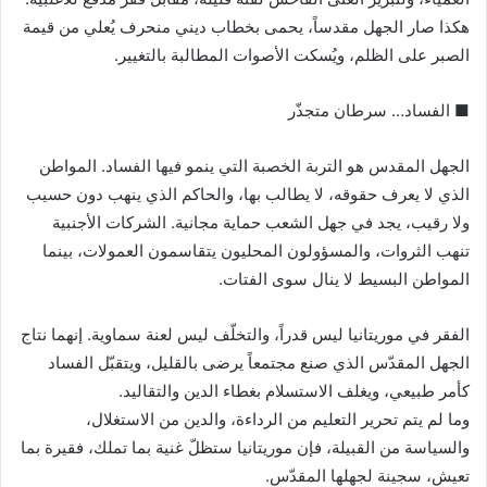
هكذا صار الجهل مقدساً، يحمى بخطاب ديني منحرف يُعلي من قيمة
الصبر على الظلم، ويُسكت الأصوات المطالبة بالتغيير.
■ الفساد… سرطان متجذّر
الجهل المقدس هو التربة الخصبة التي ينمو فيها الفساد. المواطن
الذي لا يعرف حقوقه، لا يطالب بها، والحاكم الذي ينهب دون حسيب
ولا رقيب، يجد في جهل الشعب حماية مجانية. الشركات الأجنبية
تنهب الثروات، والمسؤولون المحليون يتقاسمون العمولات، بينما
المواطن البسيط لا ينال سوى الفتات.
الفقر في موريتانيا ليس قدراً، والتخلّف ليس لعنة سماوية. إنهما نتاج
الجهل المقدّس الذي صنع مجتمعاً يرضى بالقليل، ويتقبّل الفساد
كأمر طبيعي، ويغلف الاستسلام بغطاء الدين والتقاليد.
وما لم يتم تحرير التعليم من الرداءة، والدين من الاستغلال،
والسياسة من القبيلة، فإن موريتانيا ستظلّ غنية بما تملك، فقيرة بما
تعيش، سجينة لجهلها المقدّس.