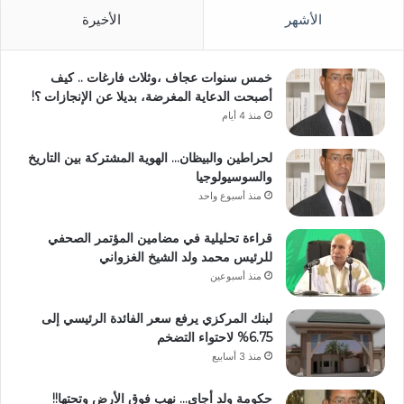
الأشهر
الأخيرة
خمس سنوات عجاف ،وثلاث فارغات .. كيف
أصبحت الدعاية المغرضة، بديلا عن الإنجازات ؟!
منذ 4 أيام
لحراطين والبيظان… الهوية المشتركة بين التاريخ
والسوسيولوجيا
منذ أسبوع واحد
قراءة تحليلية في مضامين المؤتمر الصحفي
للرئيس محمد ولد الشيخ الغزواني
منذ أسبوعين
لبنك المركزي يرفع سعر الفائدة الرئيسي إلى
6.75% لاحتواء التضخم
منذ 3 أسابيع
حكومة ولد أجاي… نهب فوق الأرض وتحتها!!