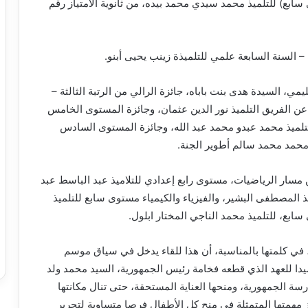
ء (مستوى سابع) للتلميذ محمد سيدي محمد بيده، من ثانوية الامتياز رقم
 السنة السابعة علمي للتلميذة زينب يحيى أبنو.
مي، السيدة هدى بنت باباه، جائزة الرالي من الرتبة الثالثة –
عن الفريق التلميذ نور الدين عثمان، وجائزة المستوى الخامس
لتلميذ محمد عبدو محمد عبد الله، وجائزة المستوى السادس
 محمد محمد سالم أطوير الجنة.
من مسار الرياضيات، مستوى رابع إعدادي للتلاميذ عبد الباسط عبد
ذ المصطفى البشير، والفيزياء والكيمياء مستوى سابع للتلميذ
بع، للتلميذ محمد الناجي المختار ابلول.
 في كلمتها بالمناسبة، أن هذا للقاء يدخل في سياق موسم
يدا للعهد الذي قطعه فخامة رئيس الجمهورية، السيد محمد ولد
درسة الجمهورية، ومنحها العناية المستحقة، حتى تنال مكانتها
ز مهمتها المتمثلة في منح كل الأطفال فرصا متساوية لتحرير