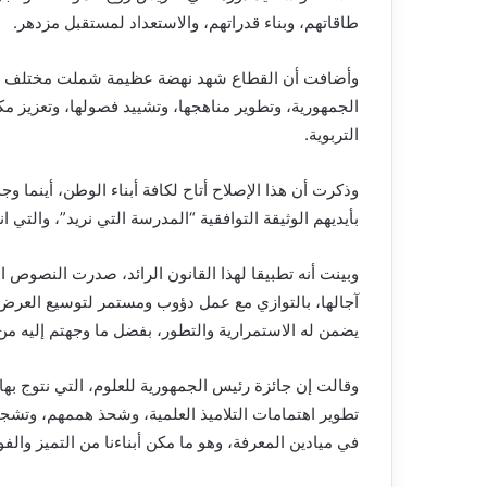
طاقاتهم، وبناء قدراتهم، والاستعداد لمستقبل مزدهر.
وأضافت أن القطاع شهد نهضة عظيمة شملت مختلف أركا
الجمهورية، وتطوير مناهجها، وتشييد فصولها، وتعزيز م
التربوية.
وذكرت أن هذا الإصلاح أتاح لكافة أبناء الوطن، أينما و
بأيديهم الوثيقة التوافقية “المدرسة التي نريد”، والتي 
وبينت أنه تطبيقا لهذا القانون الرائد، صدرت النصوص
آجالها، بالتوازي مع عمل دؤوب ومستمر لتوسيع العرض 
يضمن له الاستمرارية والتطور، بفضل ما وجهتم إليه من
وقالت إن جائزة رئيس الجمهورية للعلوم، التي نتوج بها ا
تطوير اهتمامات التلاميذ العلمية، وشحذ هممهم، وتشجي
في ميادين المعرفة، وهو ما مكن أبناءنا من التميز والف