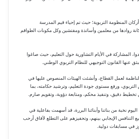
ن المنظومة التربوية؛ حيث تم إحياء قيم المدرسة
كانة روادها من معلمين وأساتذة ومفتشين وكل مكونات الطواقم
جدوا، المشاركة في الأيام التشاورية حول التعليم، حيث صاغوا
انبثق عنها القانون التوجيهي للنظام التربوي الوطني.
 الناظمة لعمل القطاع، وأنشئت الهيئات المنصوص عليها في
التربوي، ورفع مستوى جودة التعليم، وترشيد حكامته، بما
 تخطيط دقيق، وتنفيذ محكم، ومتابعة دؤوبة، وتقويم صارم.
ليوم نخبة من بناتنا وأبنائنا البررة، قد أسهمت بفاعلية في
ع التنافس الإيجابي بينهم، وتحفيزهم على التطلع لآفاق أرحب
وز في مسابقات دولية.