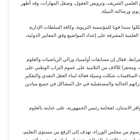
 العلمي الشريف، وترويض العقول، وصقل المهارات، وقد أظهر
وي ورسالته النبيلة.
ا سندا قويا للمؤسسة التربوية، وكافة السلطات الإدارية
لعلمية المشرفة على إعداد المواضيع وفق المعايير الدولية،
لمرابط، فقال إن مسابقات أولمبياد ورالي الرياضيات والعلوم
 ومحفزا للآلاف من التلاميذ على عموم التراب الوطني على
 المنافسات شكلت وسيلة فعالة لبناء العقل النقدي والتفكير
راتهم الحالية والمستقبلية في حل المشاكل في جميع ميادين
افر الامتنان، لفخامة رئيس الجمهورية، على عنايته بالعلوم
أن هذه الجائزة، التي تم استحداثها سنة 2017 بمرسوم من مجلس الوزراء، تهدف إلى الرفع من مستوى التعليم،
 وتعيد الاعتبار للقطاع، وتعزز إسهاماته في جهود التنمية.