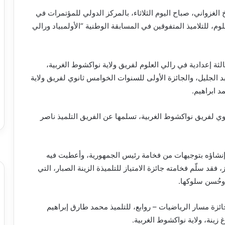
غزواني، صباح اليوم الثلاثاء، بالمركز الدولي للمؤتمرات في
، للتلاميذ المتفوقين في المسابقة الوطنية “الأولمبياد ورالي
لثة إعدادية في رالي العلوم لفريق ولاية نواكشوط الغربية،
د الجليل، والجائزة الأولى للسنوات الخوامس ثانوي لفريق ولاية
 ابراهيم.
ي لفريق نواكشوط الغربية، تسلمها عن الفريق التلميذ ناصر
م إنشاؤه بتوجيهات من فخامة رئيس الجمهورية، وأعطيت فيه
قد سلّم فخامته جائزة الامتياز للتلميذة الزينة الصبار، التي
 وحُسن سلوكها.
ائزة مسار الرياضيات – روابع، للتلميذ محمد طارق إبراهيم