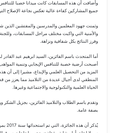
وأضافت أن هذه المسابقات كانت ميدانا خصبا للتنافس
جميع المشاركين كفاءة عالية تعكس نجاعة الإصلاح الترب
وثمنت جهود المعلمين والمدرسين والمفتشين الذين شكلو
والأمنية التي واكبت مختلف مراحل المسابقات، وللجنة ا
وفرز النتائج بكل شفافية ونزاهة.
أما المتحدث باسم الفائزين، السيد ابرهيم عبد القادر 
أصبحت أرضية خصبة للتنافس الإيجابي وتنمية المواهب،
المزيد من التحصيل العلمي والإبداع، مشيرا إلى أن هذه
المنطقي لدى أجيال عديدة من التلاميذ مما يعزز من قد
الحياة العلمية والتكنولوجية والاجتماعية وغيرها.
وتقدم باسم الطلاب والتلاميذ الفائزين، بجزيل الشكر وو
بصفة عامة.
يُذكر 
سبيلا لخلق أطر شابة مؤهلة تستجيب لحاجات سوق العمل،