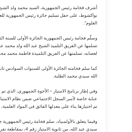
أشرف فخامة رئيس الجمهورية، السيد محمد ولد الشيخ ال
نواكشوط، على حفل تسليم جائزة رئيس الجمهورية للعلوم
العلوم”.
وسلّم فخامة رئيس الجمهورية الجائزة الأولى للسنة الثا
تسلمها عن الفريق التلميذ الشيخ عبد الله ولد محمد عب
لعصابه، تسلمتها عن الفريق التلميذة فاطمة محمد محمد
كما سلم فخامته الجائزة الأولى للسنوات السوادس ثانو
الله سيدي محمد الطلبة.
وفي إطار برنامج الامتياز – الأخوة الجمهوري، الذي ت
عناية خاصة لأسر السجل الاجتماعي ضمن نظام الامتياز، ف
تم اختيارها بناء على معدلها الفائق في المواد العلمية،
وفيما يتعلق بالأولمبياد، سلم فخامة رئيس الجمهورية ج
سيدي عبد الله، من ثانوية الامتياز رقم 4، بمقاطعة تفرغ زينة، ولاية نواكشوط الغربية.