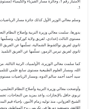
الامتياز رقم 1، وجائزة مسار الفيزياء والكيميا
1.
وسلم معالي الوزير الأول كذلك جائزة مسار الرياضيات –
بدورها، سلمت معالي وزيرة التربية وإصلاح النظام التعلي
مستوى الثالث إعدادي، لفريق ولاية كوركول، وتسلّمها 
ثانوي لفريق نواكشوط الشمالية، تسلّمها عن الفريق ا
ثانوي لفريق تيرس الزمور، تسلّمها عن الفريق التلميذ
كما سلمت معالي الوزيرة، الأولمبياد، الرتبة الثالثة، 
الله، ومسار العلوم الطبيعية مستوى سابع علمي للتلمي
سيد أحمد أحمد سالم الدوه، ومسار الرياضيات مستوى سا
وأوضحت معالي وزيرة التربية وأصلاح النظام التعليمي،
تربوي حافل بالإنجازات، واعد بمزيد من النجاحات، تجس
الشيخ الغزواني، منذ توليه زمام الأمور، بإحياء قيم الم
اللائقة، وتستعيد دورها في تكريس روح المواطنة، وتنج