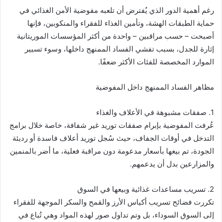
رغم أهمية الدور الذي يُفترض أن تلعبه مفوضية الأمن الغذائي في
حماية الطبقات الهشة، وتأمين الغذاء للفقراء والمنكوبين، فإنها
أصبحت – حسب مراقبين – واحدة من أكثر المؤسسات الموريتانية
إثارة للجدل، بسبب تفشي الفساد الممنهج داخلها، وسوء تسيير
الموارد المخصصة للفئات الأكثر ضعفًا.
مظاهر الفساد الممنهج داخل المفوضية
1. صفقات مشبوهة في الأعلاف والغذاء
عُرفت المفوضية بإبرام صفقات توريد غير شفافة، خاصة خلال برامج
التدخل في أوقات الجفاف، حيث سُجل توريد أعلاف فاسدة أو رديئة
الجودة، تم بيعها بأسعار مدعومة دون مراقبة فعلية، ما أضر بالمنمين
والمزارعين بدل أن يدعمهم.
2. تسريب مساعدات غذائية وبيعها في السوق
تكررت فضائح تسريب أكياس الأرز والقمح والسكر الموجهة للفقراء
إلى السوق السوداء، بل وتم تداول صور لهذه المواد وهي تُباع في