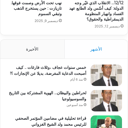
12/12… الانقلاب الذي غيّر وجه
نهب تحت الأرض وصمت فوقها.
الدولة: كيف أسّس ولد الطايع عهد
تازيازت : حين يستخرج الذهب
الفساد وانهيار المنظومة
وتبقي السموم
الديمقراطية والحقوق؟
ديسمبر 9, 2025
ديسمبر 12, 2025
الأشهر
الأخيرة
خمس سنوات عجاف ،وثلاث فارغات .. كيف
أصبحت الدعاية المغرضة، بديلا عن الإنجازات ؟!
منذ 6 أيام
لحراطين والبيظان… الهوية المشتركة بين التاريخ
والسوسيولوجيا
منذ أسبوعين
قراءة تحليلية في مضامين المؤتمر الصحفي
للرئيس محمد ولد الشيخ الغزواني