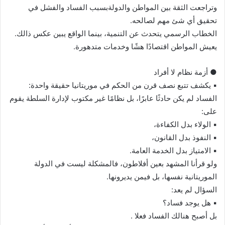
وتراجعت الثقة بين المواطن والدولةبسبب الفساد والفشل في
تحقيق أي شئ مهم لصالحه.
الخطاب الرسمي يتحدث عن التنمية، بينما الواقع يبين عكس ذالك.
يعيش المواطن اقتصادًا هشًا وخدمات متدهورة.
● أزمة نظام لا أفراد
▪︎ يكشف تتبع نصف قرن من الحكم في موريتانيا حقيقة واحدة:
الفساد لم يكن حادثًا عابرًا، بل نظامًا غير مكتوب لإدارة السلطة يقوم
على:
▪︎ الولاء بدل الكفاءة،
▪︎ النفوذ بدل القانون،
▪︎ الامتياز بدل الخدمة العامة.
ولو قرأنا المشهد بعين أفلاطون، فالمشكلة ليست في الدولة
الموريتانية نفسها، بل فيمن يديرونها.
السؤال لم يعد:
▪︎ هل يوجد فساد؟
بل أصبح هنالك الفساد فعلا .