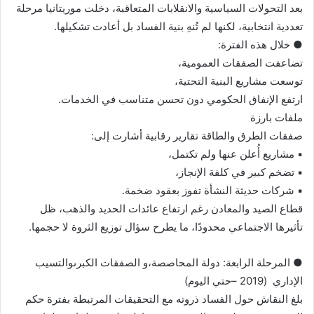
بعد التحولات السياسية والانقلابات المتعاقبة، دخلت موريتانيا مرحلة
تعددية انتخابية، لكنها لم تُنهِ بنية الفساد بل أعادت تشكيلها.
● خلال هذه الفترة:
تضاعفت الصفقات العمومية،
توسعت مشاريع البنية التحتية،
ارتفع الإنفاق الحكومي دون تحسن متناسب في الخدمات.
ملفات بارزة
صفقات الطرق والطاقة تقارير رقابية أشارت إلى:
▪︎ مشاريع أُعلن عنها ولم تكتمل،
▪︎ تضخم كبير في كلفة الإنجاز،
▪︎ شركات حديثة النشأة تفوز بعقود ضخمة.
قطاع الصيد والمعادن رغم ارتفاع عائدات الحديد والذهب، ظل
تأثيرها الاجتماعي محدودًا، ما يطرح سؤال توزيع الثروة لا حجمها.
● المرحلة الرابعة: دولة المحاصصة،و الصفقات الكبرىوالتسيب
الإداري (2019 –حتي اليوم)
بلغ النقاش حول الفساد ذروته مع التحقيقات المرتبطة بفترة حكم