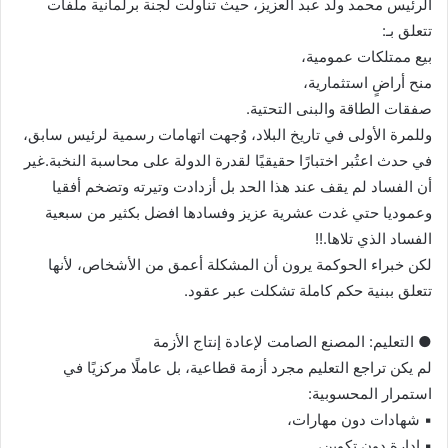
الرئيس محمد ولد عبد العزيز، حيث تناولت لجنة برلمانية ملفات
تتعلق بـ:
بيع ممتلكات عمومية،
منح أراضٍ استثمارية،
صفقات الطاقة والبنى التحتية.
وللمرة الأولى في تاريخ البلاد، وُجهت اتهامات رسمية لرئيس سابق،
في حدث اعتُبر اختبارًا حقيقيًا لقدرة الدولة على محاسبة النخبة.غير
أن الفساد لم يقف عند هذا الحد بل أزدادت وتيرته وتضخم أفقيا
وعموديا حتي غدت عشرية عزيز وفسادها افضل بكثير من سبعية
الفساد الذي تلاها.!!
لكن خبراء الحوكمة يرون أن المشكلة أعمق من الأشخاص، لأنها
تتعلق ببنية حكم كاملة تشكلت عبر عقود.
● التعليم: المصنع الصامت لإعادة إنتاج الأزمة
لم يكن تراجع التعليم مجرد أزمة قطاعية، بل عاملًا مركزيًا في
استمرار المحسوبية:
▪︎ شهادات دون مهارات،
▪︎ إدارة دون تكوين،