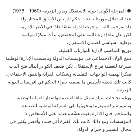
● المرحلة الأولى: دولة الاستقلال وبذور الزبونية (1960 – 1978)
عند استقلال موريتانيا تحت حكم الرئيس الأسبق المختار ولد
داداه،رحمه الله .. واجهت الدولة نقصًا حادًا في الأطر الإدارية.
لكن بدل بناء إدارة قائمة على التخصص، بدأت مبكرًا سياسة:
توظيف سياسي لضمان الاستقرار،
توزيع المناصب لإدارة التوازنات القبلية،
دمج الولاء الاجتماعي في مؤسسات الدولة.وتأسست الإدارة الوطنية
بسرعة لتغطية فراغ الإستقلال، لكن ضعف الكوادر أنذاك فتح الباب
مبكرا لهيمنة الواجهات التقليدية وشبكات القرابة والتفوذ الاجتماعي.
كانت تلك لحظة تأسيس ما يسميه خبراء الحكم في إفريقيا بـ الدولة
الزبونية.
ورغم نجاحات سيادية مثل بناء العاصمة واصدار العملة الوطنية،
وتأميم شركة ميفرما وتحويلها إلى الشركة الوطنية للصناعة
والمناجم، فإن الإدارة بقيت هشّة وتعتمد على الأشخاص لا
المؤسسات ومع ذالك كانت تلك الفترة أقل فساد وأفضل بكثير في
مجال التسيير واحترام الدولة.