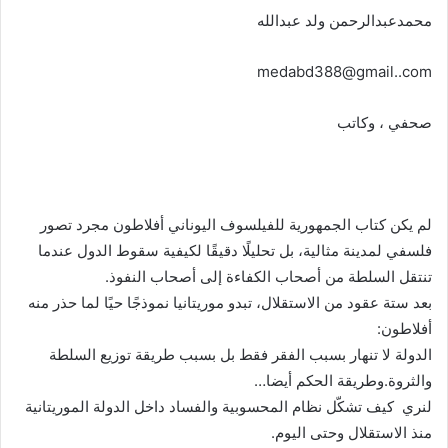
محمدعبدالرحمن ولد عبدالله
medabd388@gmail..com
صحفي ، وكاتب
لم يكن كتاب الجمهورية للفيلسوف اليوناني أفلاطون مجرد تصور
فلسفي لمدينة مثالية، بل تحليلًا دقيقًا لكيفية سقوط الدول عندما
تنتقل السلطة من أصحاب الكفاءة إلى أصحاب النفوذ.
بعد ستة عقود من الاستقلال، تبدو موريتانيا نموذجًا حيًا لما حذر منه
أفلاطون:
الدولة لا تنهار بسبب الفقر فقط بل بسبب طريقة توزيع السلطة
والثروة.وطريقة الحكم أيضا…
لنري كيف تشكّل نظام المحسوبية والفساد داخل الدولة الموريتانية
منذ الاستقلال وحتى اليوم.