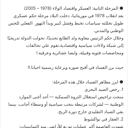
● المرحلة الثانية: العسكر واقتصاد الولاء (1978 – 2005)
بعد انقلاب 1978 في موريتانيا، دخلت البلاد مرحلة حكم عسكري
طويل تخللته سياسات تخبط وفشل كبير وبدأ التهور الفعلي للحس
الوطني والمدني.
وخلال حكم الرئيس معاوية ولد الطايع تحديدًا، تحولت الدولة تدريجيًا
إلى شبكة ولاءات سياسية واقتصادية.تقوم علي تحالفات
ومحاصصات فئوية وقبيلة، وايضا عشائرية وعرقية.!
حيث برز الفساد في أقبح صوره وبرعاية رسمية احيانا.!!
● ابرز مظاهر الفساد خلال هذه المرحلة:
1. رخص الصيد البحري
منحت تراخيص استغلال الثروة السمكية — أحد أغنى الموارد
الوطنية — لشركات مرتبطة بنخب سياسية أو وسطاء أجانب، بينما
بقي الصياد التقليدي خارج دورة الربح.
2. العقار في نواكشوط
شهدت العاصمة أكبر عمليات توزيع للأراضي منذ الثمانينيات: