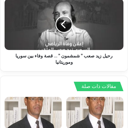
رحيل زيد صعب " شمشمون " … قصة وفاء بين سوريا
وموريتانيا
مقالات ذات صلة