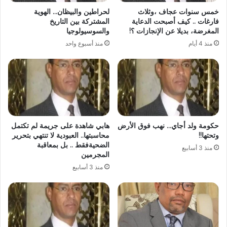
خمس سنوات عجاف ،وثلاث
لحراطين والبيظان… الهوية
فارغات .. كيف أصبحت الدعاية
المشتركة بين التاريخ
المغرضة، بديلا عن الإنجازات ؟!
والسوسيولوجيا
منذ 4 أيام
منذ أسبوع واحد
حكومة ولد أجاي… نهب فوق الأرض
هابي شاهدة على جريمة لم تكتمل
وتحتها!!
محاسبتها.. العبودية لا تنتهي بتحرير
الضحيةفقط .. بل بمعاقبة
منذ 3 أسابيع
المجرمين
منذ 3 أسابيع