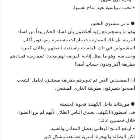
▪︎ نخب سياسية تعيد إنتاج نفسها.
● تدني مستوي التعليم
وهو ما ينسجم مع رؤية أفلاطون بأن فساد الحكم يبدأ من فساد
التربية. بل تلك الممارسات مازالت مستمرة وتم تدوير أكابر
المشمولين في تلك الملفات واسندت لبعضهم وظائف كبيرة
وحساسة .وهو ما يمثل إتاحة الفرصة لهم مجددا لممارسة فسادهم
بطريقة أكبر وبدون حساب أيضا!
ان المفسدين الذين تم تدويرهم بطريقة مستفزة لعامل الشعب
أصبحوا يتصرفون بطريقة الغازي المنتصر .
● موريتانيا داخل الكهف: فجوة الحقيقة
في أسطورة الكهف، يصدق الناس الظلال لأنهم لم يروا الضوء.
خلال خمسين عامًا:
▪︎ ارتفع الناتج الوطني بفضل المعادن والصيد،
لكن البطالة والهجرة السرية تصاعدتا،بشكل كبير