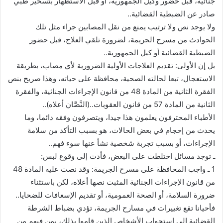
جنائية، قبل حضور وكيل الجمهورية، أو قبل الاستظهار بتسخير طبي
صادر عن الضبطية القضائية..
ولا يوجد نص ولا ترتيب يمنع من نقل المصابين جراء مثل تلك
الحوادث من مسرح الجريمة، لضرورة تلقي العلاج، قبل حضور
الضبطية القضائية أو كيل الجمهورية..
بل إن الأولى: تقديم العلاجات الأولية الضرورية لأي مصاب، بطريقة
الاستعجال، تبعا لحالته الصحية، محافظة على حياته، وهذا صريح بنص
الفقرة الثانية من المادة 48 من قانون الإجراءات الجنائية، والفقرة
الثانية من المادة 57 من قانون العقوبات..(النَّصَّان أعلاه)..
الأطباء المحترفون يعلمون هذا جيدا، ويتصرفون وفقه دائما، وما
يحدث من إحجام في بعض الحالات، هو بسبب التأكد من سلامة
الإجراءات، أو بسبب تجربة شخصية نشأ عنها سوء فهم..
ـ توجد مسائل اختلطت على البعض، فأدت إلى وقوع لبس:
1 ـ واجب المحافظة على مسرح الجريمة: وقد نصت عليه المادة 48
من قانون الإجراءات الجنائية المثبت نصها أعلاه، لكن باستثناء
ضرورة السلامة، أو الصحة العمومية، أو تقديم الإسعافات للضحايا..
فأحيانا تقع تغييرات في مسارح الجريمة، تؤدي بضباط الشرطة
القضائية إلى استجواب الأشخاص الذين قاموا بذلك، بمن فيهم من