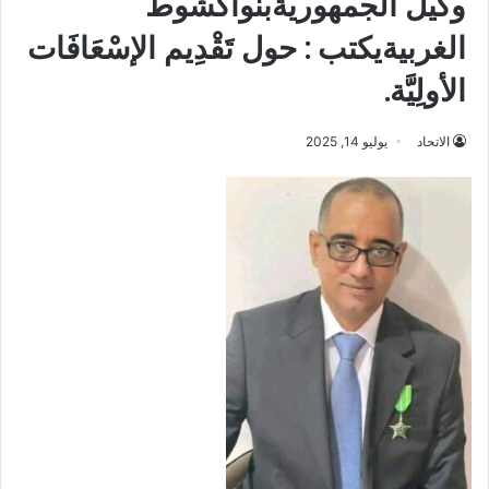
وكيل الجمهوريةبنواكشوط
الغربيةيكتب : حول تَقْدِيم الإسْعَافَات
الأولِيَّة.
الاتحاد
يوليو 14, 2025