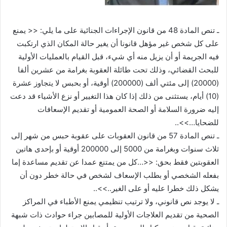
ـ تنص المادة 48 من قانون الإجراءات الجنائية على ما يلي: << يمنع
على كل شخص غير مؤهل قانونا أن يغير حالة المكان الذي ارتكبت
فيه الجريمة أو أن يزيل منه أي شيء، قبل القيام بالعمليات الأولية
للبحث القضائي، وذلك تحت طائلة العقوبة بغرامة من عشرين ألفا
(20000) إلى مئتي ألف (200000) أوقية، أو بحبس لا يتجاوز عشرة
(10) أيام، يستثنى من ذلك إذا كان هذا التغيير أو نزع الأشياء قد دعت
إليه ضرورة السلامة أو الصحة العمومية أو تقديم الإسعافات
للضحايا…>>..
ـ تنص المادة 57 من قانون العقوبات على عقوبة حبس من شهر إلى
ثلاث سنوات وبغرامة من 5000 إلى 200000 أوقية أو بإحدى هاتين
العقوبتين فقط بحق: <<…كل من يمتنع عمدا عن تقديم مساعدة إما
بفعله الشخصي أو بطلب الإسعاف لشخص في حالة خطر دون أن
يشكل ذلك خطرا عليه أو على الغير..>>..
ـ لا يوجد نص قانوني، ولا ترتيب تنظيمي يمنع الأطباء في المراكز
الصحية من تقديم العلاجات الأولية للمصابين جراء حوادث ذات شبهة