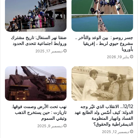
جسر روصو : بين الوعد والتأخر ..
ضفتا نهر السنغال: تاريخ مشترك
مشروع حيوي لربط ، إفريقيا
وروابط اجتماعية تتحدى الحدود
بأوروبا
ديسمبر 17, 2025
يناير 19, 2026
12/12… الانقلاب الذي غيّر وجه
نهب تحت الأرض وصمت فوقها.
الدولة: كيف أسّس ولد الطايع عهد
تازيازت : حين يستخرج الذهب
الفساد وانهيار المنظومة
وتبقي السموم
الديمقراطية والحقوق؟
ديسمبر 9, 2025
ديسمبر 12, 2025