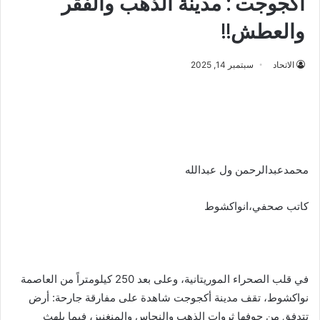
أكجوجت : مدينة الذهب والفقر
والعطش!!
الاتحاد
سبتمبر 14, 2025
محمدعبدالرحمن ول عبدالله
كاتب صحفي،انواكشوط
في قلب الصحراء الموريتانية، وعلى بعد 250 كيلومتراً من العاصمة
نواكشوط، تقف مدينة أكجوجت شاهدة على مفارقة جارحة: أرض
تتدفق من جوفها ثروات الذهب والنحاس والمنغنيز، فيما يلهث