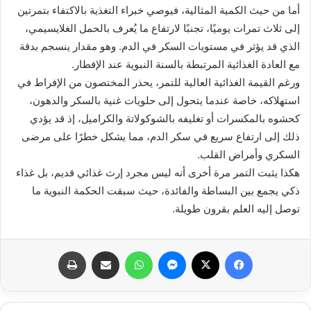
أما من حيث الكمية المثالية، فيوصي خبراء التغذية بالاكتفاء بتمرتين
إلى ثلاث تمرات يوميًا، تجنبًا لارتفاع ما يُعرف بالحمل الغلايسيمي،
الذي قد يؤثر في مستويات السكر في الدم. وهو مقدار ينسجم بدقة
مع العادة الغذائية المرتبطة بالسنة النبوية عند الإفطار.
ورغم القيمة الغذائية العالية للتمر، يحذر المختصون من الإفراط في
استهلاكه، خاصة عندما يتحول إلى حلويات غنية بالسكر والدهون،
كحشوه بالمكسرات أو تغليفه بالشوكولاتة والكراميل، إذ قد يؤدي
ذلك إلى ارتفاع سريع في سكر الدم، مما يشكل خطرًا على مرضى
السكري وأمراض القلب.
هكذا يثبت التمر مرة أخرى أنه ليس مجرد إرث غذائي قديم، بل غذاء
ذكي يجمع بين البساطة والفائدة، حيث سبقت الحكمة النبوية ما
توصل إليه العلم بقرون طويلة.
فيسبوك
X
ماسنجر
واتساب
مشاركة عبر البريد
طباعة