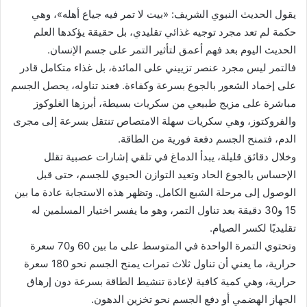
يقول الحديث النبوي الشريف: «بيت لا تمر فيه جياع أهله»، وهي
حكمة لم تعد مجرد توجيه غذائي تقليدي، بل حقيقة يؤكدها العلم
الحديث اليوم بعد فهم أعمق لتأثير التمر على جسم الإنسان.
فالتمر ليس مجرد عنصر تزييني على المائدة، بل غذاء متكامل قادر
على إخماد الشعور بالجوع بسرعة وكفاءة. فعند تناوله، يحصل الجسم
مباشرة على مزيج طبيعي من سكريات بسيطة، أبرزها الغلوكوز
والفروكتوز، وهي سكريات سهلة الامتصاص تنتقل بسرعة إلى مجرى
الدم، فتمنح الجسم دفعة فورية من الطاقة.
وخلال دقائق قليلة، يبدأ الدماغ في تلقي إشارات عصبية تقلل
الإحساس بالجوع الحاد وتعيد التوازن الحيوي للجسم، حتى قبل
الوصول إلى مرحلة الشبع الكامل. وتظهر هذه الاستجابة عادة ما بين
15 و30 دقيقة بعد تناول التمر، وهو ما يفسر اختيار المسلمين له
تقليديًا لكسر الصيام.
وتحتوي التمرة الواحدة في المتوسط على ما بين 60 و70 سعرة
حرارية، ما يعني أن تناول ثلاث تمرات يمنح الجسم نحو 180 سعرة
حرارية، وهي كمية كافية لإعادة تنشيط الطاقة بسرعة دون إرهاق
الجهاز الهضمي أو دفع الجسم نحو تخزين الدهون.