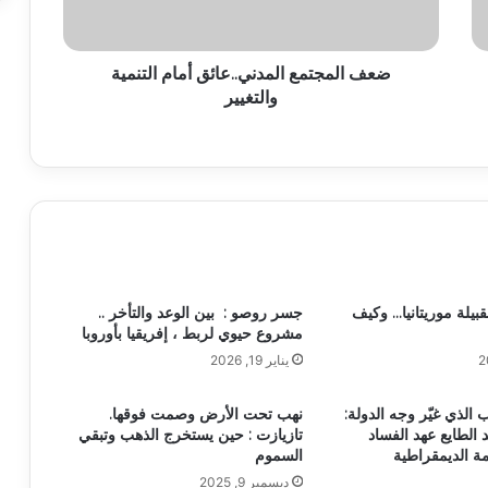
ضعف المجتمع المدني..عائق أمام التنمية
والتغيير
بيلة موريتانيا… وكيف
جسر روصو : بين الوعد والتأخر ..
مشروع حيوي لربط ، إفريقيا بأوروبا
يناير 19, 2026
نقلاب الذي غيّر وجه الدولة:
نهب تحت الأرض وصمت فوقها.
الطايع عهد الفساد
تازيازت : حين يستخرج الذهب وتبقي
مة الديمقراطية
السموم
ديسمبر 9, 2025