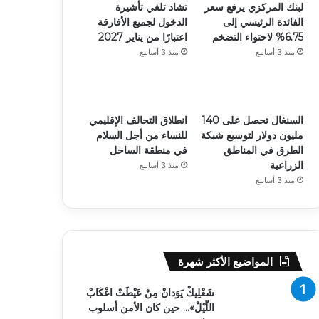
لبنك المركزي يرفع سعر
تشاد تلغي تأشيرة
الفائدة الرئيسي إلى
الدخول لجميع الأفارقة
6.75% لاحتواء التضخم
اعتبارًا من يناير 2027
منذ 3 أسابيع
منذ 3 أسابيع
السنغال تحصل على 140
انطلاق التحالف الإقليمي
مليون دولار لتوسيع شبكة
للنساء من أجل السلام
الطرق في المناطق
في منطقة الساحل
الزراعية
منذ 3 أسابيع
منذ 3 أسابيع
المواضيع الأكثر شهرة
شَعْلِيكْ يَوَدانْ مِنْ عَيْطَتْ اعْكَابْ
اللّيْلْ»… حين كان الأمن أسلوب