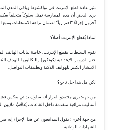
تثير عادة قطع الإنترنت في نواكشوط وباقي المدن الموريت
يرى البعض أن هذه الممارسة تمثل سلوكاً متخلفاً يعكس
آخرون إجراءً “احترازياً” لضمان نزاهة الامتحانات ومنع 
لماذا يُقطع الإنترنت أصلاً؟
تقوم السلطات بقطع الإنترنت، خاصة بيانات الهاتف ال
ختم الدروس الإعدادية (كونكور) والبكالوريا. الهدف ا
الانتشار الكبير للهواتف الذكية وتطبيقات التواصل.
لكن هل هذا حل ناجع؟
من جهة: يرى منتقدو القرار أنه سلوك بدائي يعكس فشل 
أساليب مراقبة متقدمة داخل القاعات، يُعاقَبُ ملايين
من جهة أخرى: يقول المدافعون عن هذا الإجراء إنه ضر
الشهادات الوطنية.