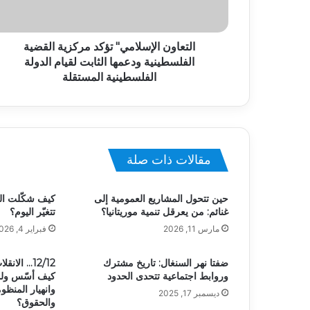
التعاون الإسلامي" تؤكد مركزية القضية
الفلسطينية ودعمها الثابت لقيام الدولة
الفلسطينية المستقلة
مقالات ذات صلة
حين تتحول المشاريع العمومية إلى
كيف شكّلت الق
غنائم: من يعرقل تنمية موريتانيا؟
تتغيّر اليوم؟
مارس 11, 2026
فبراير 4, 2026
ضفتا نهر السنغال: تاريخ مشترك
12/12… الا
وروابط اجتماعية تتحدى الحدود
كيف أسّس ولد 
وانهيار المنظو
ديسمبر 17, 2025
والحقوق؟