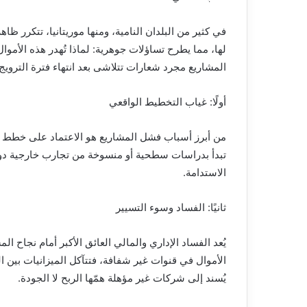
في كثير من البلدان النامية، ومنها موريتانيا، تتكرر 
لها، مما يطرح تساؤلات جوهرية: لماذا تُهدر هذه الأمو
المشاريع مجرد شعارات تتلاشى بعد انتهاء فترة الترويج
أولًا: غياب التخطيط الواقعي
من أبرز أسباب فشل المشاريع هو الاعتماد على خطط ارت
تبدأ بدراسات سطحية أو منسوخة من تجارب خارجية دون تك
الاستدامة.
ثانيًا: الفساد وسوء التسيير
يُعد الفساد الإداري والمالي العائق الأكبر أمام نجاح الم
الأموال في قنوات غير شفافة، فتتآكل الميزانيات بين ال
يُسند إلى شركات غير مؤهلة همّها الربح لا الجودة.