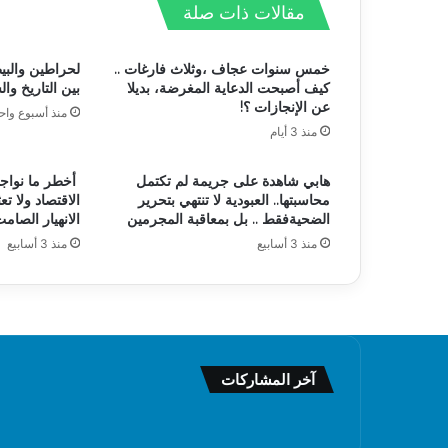
مقالات ذات صلة
خمس سنوات عجاف ،وثلاث فارغات ..
لحراطين والبي
كيف أصبحت الدعاية المغرضة، بديلا
بين التاريخ وا
عن الإنجازات ؟!
منذ أسبوع واح
منذ 3 أيام
هابي شاهدة على جريمة لم تكتمل
أخطر ما نواجه
محاسبتها.. العبودية لا تنتهي بتحرير
الاقتصاد ولا تع
الضحيةفقط .. بل بمعاقبة المجرمين
الانهيار الصام
منذ 3 أسابيع
منذ 3 أسابيع
آخر المشاركات