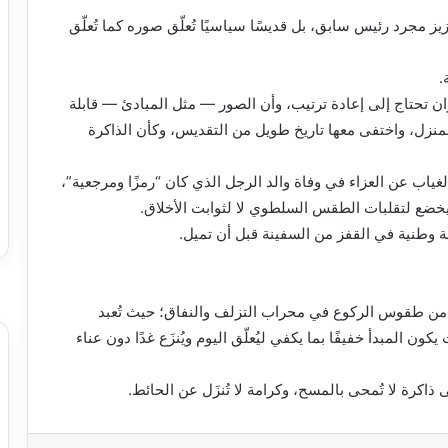
يز مجرد رئيس سابق، بل قديسًا سياسيًا تُعلّق صوره كما تُعلّق
.
 تحتاج إلى إعادة ترتيب، وأن الصور — مثل المبادئ — قابلة
المنزل، واختفى معها تاريخ طويل من التقديس، وكأن الذاكرة
لغياب عن العزاء في وفاة والد الرجل الذي كان “رمزًا ومرجعية”،
خضع لتقلبات الطقس السلطوي لا لثوابت الأخلاق.
 وطنية في القفز من السفينة قبل أن تميل.
ا من طقوس الركوع في محراب التزلف والنفاق؛ حيث تُعبد
المبدأ خفيفًا بما يكفي ليُعلّق اليوم ويُنزَع غدًا دون عناء
 ذاكرة لا تُمحى بالمسح، وكرامة لا تُنزَل عن الحائط.