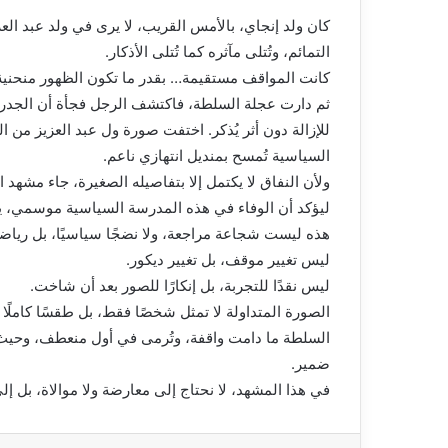
كان ولد إنجاي، بالأمس القريب، لا يرى في ولد عبد العز
التمائم، وتُتلى مآثره كما تُتلى الأذكار.
كانت المواقف مستقيمة… بقدر ما تكون الظهور منحنية
ثم دارت عجلة السلطة، فاكتشف الرجل فجأة أن الجدران
للإزالة دون أثر يُذكر. اختفت صورة ول عبد العزيز من 
السياسية تُمسح بمنديل انتهازي ناعم.
ولأن النفاق لا يكتمل إلا بتفاصيله الصغيرة، جاء مشهد ا
ليؤكد أن الوفاء في هذه المدرسة السياسية موسمي، ي
هذه ليست شجاعة مراجعة، ولا نضجًا سياسيًا، بل رياضة
ليس تغيير موقف، بل تغيير ديكور.
ليس نقدًا للتجربة، بل إنكارًا للصور بعد أن شاخت.
الصورة المتداولة لا تمثل شخصًا فقط، بل طقسًا كاملً
السلطة ما دامت واقفة، وتُرمى في أول منعطف، وحيث يكون 
ضمير.
في هذا المشهد، لا نحتاج إلى معارضة ولا موالاة، بل إلى